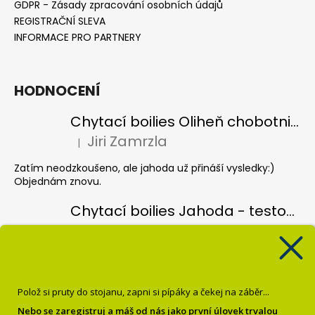
GDPR - Zásady zpracování osobních údajů
REGISTRAČNÍ SLEVA
INFORMACE PRO PARTNERY
HODNOCENÍ
Chytací boilies Oliheň chobotnice - testovací balení
Jiri Zamrzla
|
Hodnocení produktu je 5 z 5 hvězdiček.
Zatím neodzkoušeno, ale jahoda už přináší vysledky:)
Objednám znovu.
Chytací boilies Jahoda - testovací balení
Jiri Zamrzla
|
Hodnocení produktu je 4 z 5 hvězdiček.
Koule hezky barevný, vůně nijak intenzivní, čekal bych více
pronikave vůně, velmi lehce vysušené, spíše vlhké, je vidět
že jsou čerstvé ale zatím odzkoušené pouze jednou a bez
Polož si pruty do stojanu, zapni si pípáky a čekej na záběr...
úspěchu, třeba se to poddá.
Nebo se zaregistruj a máš od nás jako první úlovek trvalou