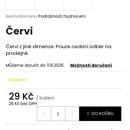
a
j
Průměrné
Neohodnoceno
Podrobnosti hodnocení
í
hodnocení
Červi
produktu
t
je
?
0,0
z
Červi z jiné dimenze. Pouze osobní odběr na
5
prodejně.
hvězdiček.
Můžeme doručit do:
11.8.2026
Možnosti doručení
HLEDAT
Skladem
D
29 Kč
/ balení
o
26 Kč bez DPH
p
Měrná
o
DO KOŠÍKU
cena:
r
u