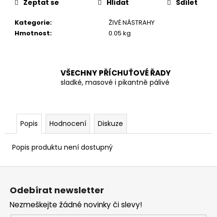
č
Zeptat se
Hlídat
Sdílet
u
j
Kategorie
:
ŽIVÉ NÁSTRAHY
e
Hmotnost
:
0.05 kg
m
e
VŠECHNY PŘÍCHUŤOVÉ ŘADY
sladké, masové i pikantně pálivé
Popis
Hodnocení
Diskuze
Popis produktu není dostupný
Z
á
Odebírat newsletter
p
Nezmeškejte žádné novinky či slevy!
a