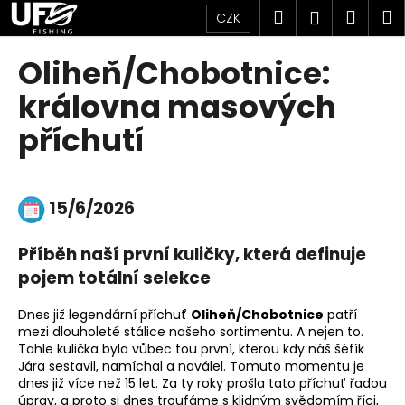
K
Přejít
Hledat
Náku
M
Přihlášen
CZK
na
o
obsah
Zpět
Zpět
košík
š
Oliheň/Chobotnice:
í
C
královna masových
k
o
příchutí
p
o
t
15/6/2026
ř
e
Příběh naší první kuličky, která definuje
b
pojem totální selekce
u
j
Dnes již legendární příchuť
Oliheň/Chobotnice
patří
e
mezi dlouholeté stálice našeho sortimentu. A nejen to.
Tahle kulička byla vůbec tou první, kterou kdy náš šéfík
t
Jára sestavil, namíchal a naválel. Tomuto momentu je
e
dnes již více než 15 let. Za ty roky prošla tato příchuť řadou
n
úprav, a proto si dnes troufáme s klidným svědomím říci,