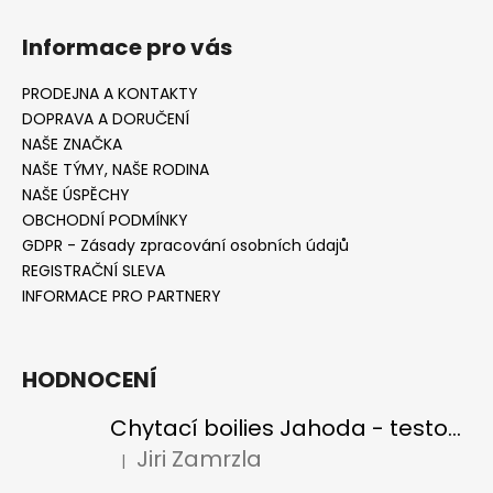
Informace pro vás
PRODEJNA A KONTAKTY
DOPRAVA A DORUČENÍ
NAŠE ZNAČKA
NAŠE TÝMY, NAŠE RODINA
NAŠE ÚSPĚCHY
OBCHODNÍ PODMÍNKY
GDPR - Zásady zpracování osobních údajů
REGISTRAČNÍ SLEVA
INFORMACE PRO PARTNERY
HODNOCENÍ
Chytací boilies Jahoda - testovací balení
Jiri Zamrzla
|
Hodnocení produktu je 4 z 5 hvězdiček.