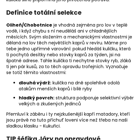
č
u
Definice totální selekce
j
e
Oliheň/Chobotnice
je vhodná zejména pro lov v teplé
m
vodě, i když chybu s ní neuděláš ani v chladnějších
e
měsících. Svým složením a mechanickými vlastnostmi je
dělaná na lov těch největších kaprů v revíru. Máme pro
tebe jedno upřímné varování: pokud hledáš kuličku, která
ti pochytá desítky nebo stovky kaprů za týden, jsi na
špatné adrese. Tahle kulička ti nechytne stovky ryb, zláká
ti jen pár kusů, za to těch opravdu trofejních. Vyznačuje
se totiž těmito vlastnostmi:
dlouhá výdrž:
kulička na dně spolehlivě odolá
atakům menších kaprů i bílé ryby
hladký povrch:
struktura podporuje selektivní výběr
velkých a zkušených jedinců
Přemluví k záběru i ty nejzkušenější kapří matadory, kteří
jsou právě na tuto příchuť loveni více než třeba na naši
sladkou klasiku - Kukuřici.
TIP šéfika Járy na opravdové