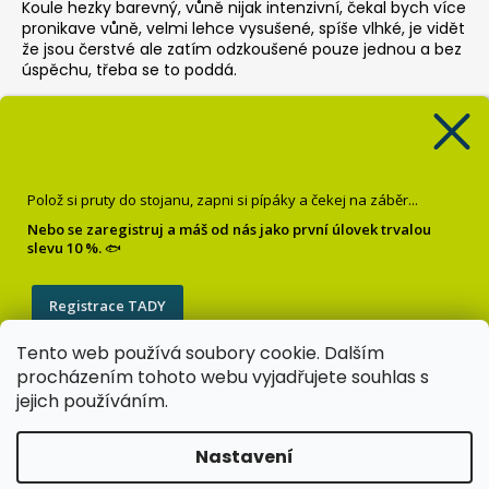
Koule hezky barevný, vůně nijak intenzivní, čekal bych více
pronikave vůně, velmi lehce vysušené, spíše vlhké, je vidět
že jsou čerstvé ale zatím odzkoušené pouze jednou a bez
úspěchu, třeba se to poddá.
Pop up Banán
Krisztián Sebők
|
Hodnocení produktu je 5 z 5 hvězdiček.
Super
Polož si pruty do stojanu, zapni si pípáky a čekej na záběr...
Dipované boilies Oliheň chobotnice
Nebo se zaregistruj a máš od nás jako první úlovek trvalou
slevu 10 %.
🐟
Milan Reichel
|
Hodnocení produktu je 5 z 5 hvězdiček.
Tento výrobek mě nezklamal. Při lovu jsem měl velmi
Registrace TADY
časté záběry.
Tento web používá soubory cookie. Dalším
Zásady zpracování osobních údajů
procházením tohoto webu vyjadřujete souhlas s
jejich používáním.
Nastavení
Vytvořil Shoptet