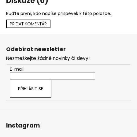
Diskuze (0)
Buďte první, kdo napíše příspěvek k této položce.
PŘIDAT KOMENTÁŘ
Z
á
Odebírat newsletter
p
Nezmeškejte žádné novinky či slevy!
a
t
E-mail
í
PŘIHLÁSIT SE
Instagram