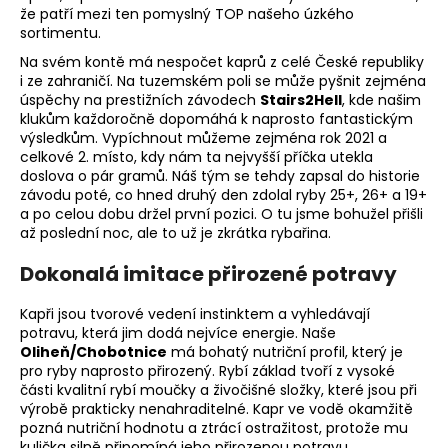
že patří mezi ten pomyslný TOP našeho úzkého
a
sortimentu.
j
Na svém kontě má nespočet kaprů z celé České republiky
í
i ze zahraničí. Na tuzemském poli se může pyšnit zejména
t
úspěchy na prestižních závodech
Stairs2Hell
,
kde našim
klukům každoročně dopomáhá k naprosto fantastickým
?
výsledkům. Vypíchnout můžeme zejména rok 2021 a
celkové 2. místo, kdy nám ta nejvyšší příčka utekla
doslova o pár gramů. Náš tým se tehdy zapsal do historie
závodu poté, co hned druhý den zdolal ryby 25+, 26+ a 19+
a po celou dobu držel první pozici. O tu jsme bohužel přišli
HLEDAT
až poslední noc, ale to už je zkrátka rybařina.
Dokonalá imitace přirozené potravy
Kapři jsou tvorové vedení instinktem a vyhledávají
D
potravu, která jim dodá nejvíce energie. Naše
o
Oliheň/Chobotnice
má bohatý nutriční profil, který je
p
pro ryby naprosto přirozený. Rybí základ tvoří z vysoké
o
části kvalitní rybí moučky a živočišné složky, které jsou při
r
výrobě prakticky nenahraditelné. Kapr ve vodě okamžitě
u
pozná nutriční hodnotu a ztrácí ostražitost, protože mu
kulička silně připomíná jeho přirozenou potravu.