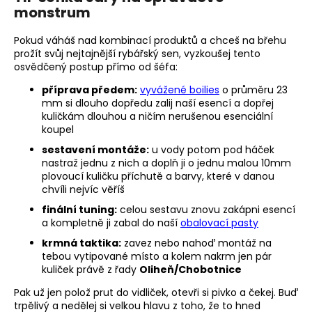
monstrum
Pokud váháš nad kombinací produktů a chceš na břehu
prožít svůj nejtajnější rybářský sen, vyzkoušej tento
osvědčený postup přímo od šéfa:
příprava předem:
vyvážené boilies
o průměru 23
mm si dlouho dopředu zalij naší esencí a dopřej
kuličkám dlouhou a ničím nerušenou esenciální
koupel
sestavení montáže:
u vody potom pod háček
nastraž jednu z nich a doplň ji o jednu malou 10mm
plovoucí kuličku příchutě a barvy, které v danou
chvíli nejvíc věříš
finální tuning:
celou sestavu znovu zakápni esencí
a kompletně ji zabal do naší
obalovací pasty
krmná taktika:
zavez nebo nahoď montáž na
tebou vytipované místo a kolem nakrm jen pár
kuliček právě z řady
Oliheň/Chobotnice
Pak už jen polož prut do vidliček, otevři si pivko a čekej. Buď
trpělivý a nedělej si velkou hlavu z toho, že to hned