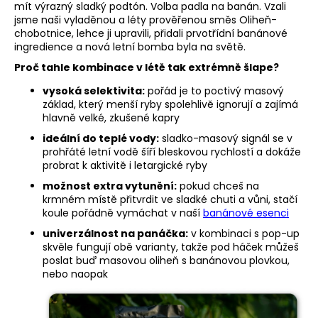
mít výrazný sladký podtón. Volba padla na banán. Vzali
a
jsme naši vyladěnou a léty prověřenou směs Oliheň-
j
chobotnice, lehce ji upravili, přidali prvotřídní banánové
ingredience a nová letní bomba byla na světě.
í
Proč tahle kombinace v létě tak extrémně šlape?
t
?
vysoká selektivita:
pořád je to poctivý masový
základ, který menší ryby spolehlivě ignorují a zajímá
hlavně velké, zkušené kapry
ideální do teplé vody:
sladko-masový signál se v
prohřáté letní vodě šíří bleskovou rychlostí a dokáže
HLEDAT
probrat k aktivitě i letargické ryby
možnost extra vytunění:
pokud chceš na
krmném místě přitvrdit ve sladké chuti a vůni, stačí
koule pořádně vymáchat v naší
banánové esenci
D
univerzálnost na panáčka:
v kombinaci s pop-up
o
skvěle fungují obě varianty, takže pod háček můžeš
p
poslat buď masovou oliheň s banánovou plovkou,
o
nebo naopak
r
u