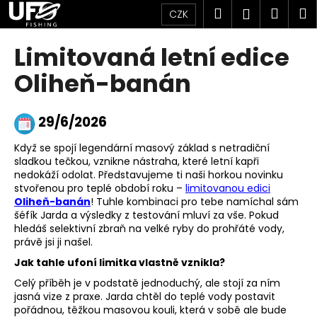
K
Přejít
Hledat
Náku
M
Přihlášen
CZK
na
o
obsah
Zpět
Zpět
košík
š
Limitovaná letní edice
í
C
Oliheň-banán
k
o
p
29
/6/2026
o
t
Když se spojí legendární masový základ s netradiční
sladkou tečkou, vznikne nástraha, které letní kapři
ř
nedokáží odolat. Představujeme ti naši horkou novinku
e
stvořenou pro teplé období roku –
limitovanou edici
Oliheň-banán
! Tuhle kombinaci pro tebe namíchal sám
b
šéfík Jarda a výsledky z testování mluví za vše. Pokud
u
hledáš selektivní zbraň na velké ryby do prohřáté vody,
j
právě jsi ji našel.
e
Jak tahle ufoní limitka vlastně vznikla?
t
Celý příběh je v podstatě jednoduchý, ale stojí za ním
e
jasná vize z praxe. Jarda chtěl do teplé vody postavit
pořádnou, těžkou masovou kouli, která v sobě ale bude
n