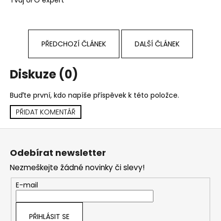
PŘEDCHOZÍ ČLÁNEK
DALŠÍ ČLÁNEK
Diskuze (0)
Buďte první, kdo napíše příspěvek k této položce.
PŘIDAT KOMENTÁŘ
Z
á
Odebírat newsletter
p
Nezmeškejte žádné novinky či slevy!
a
t
E-mail
í
PŘIHLÁSIT SE