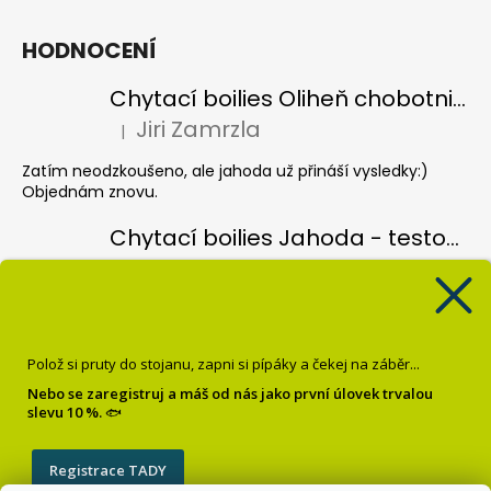
HODNOCENÍ
Chytací boilies Oliheň chobotnice - testovací balení
Jiri Zamrzla
|
Hodnocení produktu je 5 z 5 hvězdiček.
Zatím neodzkoušeno, ale jahoda už přináší vysledky:)
Objednám znovu.
Chytací boilies Jahoda - testovací balení
Jiri Zamrzla
|
Hodnocení produktu je 4 z 5 hvězdiček.
Koule hezky barevný, vůně nijak intenzivní, čekal bych více
pronikave vůně, velmi lehce vysušené, spíše vlhké, je vidět
že jsou čerstvé ale zatím odzkoušené pouze jednou a bez
Polož si pruty do stojanu, zapni si pípáky a čekej na záběr...
úspěchu, třeba se to poddá.
Nebo se zaregistruj a máš od nás jako první úlovek trvalou
slevu 10 %.
🐟
Pop up Banán
Krisztián Sebők
|
Hodnocení produktu je 5 z 5 hvězdiček.
Registrace TADY