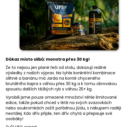
č
u
j
e
m
e
Důkaz místo slibů: monstra přes 30 kg!
Že to nejsou jen plané řeči od stolu, dokazují reálné
výsledky z našich výprav. Na tyhle konkrétní kombinace
olihně a banánu má Jarda na kontě chyceného
brutálního kapra s váhou přes 30 kg a k tomu obrovskou
spoustu dalších těžkých ryb s váhou 25+ kg.
Vyrobili jsme pouze omezené množství téhle limitované
edice, takže pokud chceš v létě na svých svazovkách
nebo soukromkách zažít pořádnou jízdu, s nákupem raději
neotálej. Kdo dřív přijde, ten dřív chytá a přepisuje své
osobáky!
Tvůj UFO expert