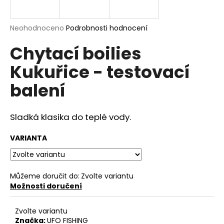
a
j
Průměrné
Neohodnoceno
Podrobnosti hodnocení
í
hodnocení
Chytací boilies
produktu
t
je
?
Kukuřice - testovací
0,0
z
balení
5
hvězdiček.
Sladká klasika do teplé vody.
HLEDAT
VARIANTA
D
o
Můžeme doručit do:
Zvolte variantu
p
Možnosti doručení
o
r
Zvolte variantu
u
Značka:
UFO FISHING