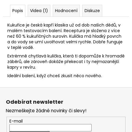
Popis
Videa (1)
Hodnocení
Diskuze
Kukuřice je česká kapří klasika už od dob našich dědů, v
malém testovacím balení. Receptura je složena z více
než 60 % kukuřičných surovin. Kulička má hladký povrch
a do vody se umí uvolňovat velmi rychle. Dobře funguje
v teplé vodě.
Extrémně chytlavá kulička, která ti dopomůže k hromadě
záběrů, ale zároveň dokáže překecat i ty nejmazanější
kapry v revíru.
Ideální balení, když chceš zkusit něco nového.
Z
á
Odebírat newsletter
p
Nezmeškejte žádné novinky či slevy!
a
t
E-mail
í