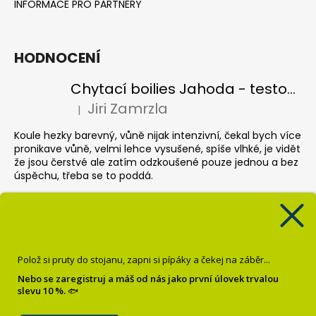
INFORMACE PRO PARTNERY
HODNOCENÍ
Chytací boilies Jahoda - testovací balení
Jiri Zamrzla
|
Hodnocení produktu je 4 z 5 hvězdiček.
Koule hezky barevný, vůně nijak intenzivní, čekal bych více
pronikave vůně, velmi lehce vysušené, spíše vlhké, je vidět
že jsou čerstvé ale zatím odzkoušené pouze jednou a bez
úspěchu, třeba se to poddá.
Pop up Banán
Krisztián Sebők
|
Hodnocení produktu je 5 z 5 hvězdiček.
Super
Polož si pruty do stojanu, zapni si pípáky a čekej na záběr...
Dipované boilies Oliheň chobotnice
Nebo se zaregistruj a máš od nás jako první úlovek trvalou
slevu 10 %.
🐟
Milan Reichel
|
Hodnocení produktu je 5 z 5 hvězdiček.