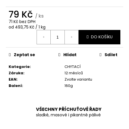
č
u
79 Kč
j
/ ks
e
71 Kč bez DPH
m
Měrná
od 493,75 Kč / 1 kg
e
cena:
DO KOŠÍKU
Zeptat se
Hlídat
Sdílet
Kategorie
:
CHYTACÍ
Záruka
:
12 měsíců
EAN
:
Zvolte variantu
Balení
:
160g
VŠECHNY PŘÍCHUŤOVÉ ŘADY
sladké, masové i pikantně pálivé