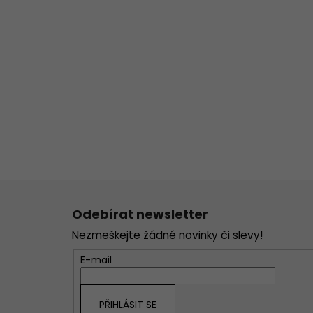
Z
á
Odebírat newsletter
p
Nezmeškejte žádné novinky či slevy!
a
t
E-mail
í
PŘIHLÁSIT SE