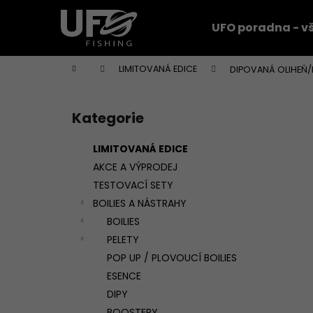
K
Přejít
na
o
UFO poradna - vš
obsah
Zpět
Zpět
š
do
do
í
Domů
LIMITOVANÁ EDICE
DIPOVANÁ OLIHEŇ/
k
obchodu
obchodu
P
o
Kategorie
Přeskočit
s
kategorie
t
LIMITOVANÁ EDICE
r
AKCE A VÝPRODEJ
a
TESTOVACÍ SETY
n
BOILIES A NÁSTRAHY
n
BOILIES
í
PELETY
p
POP UP / PLOVOUCÍ BOILIES
a
ESENCE
n
DIPY
e
BOOSTERY