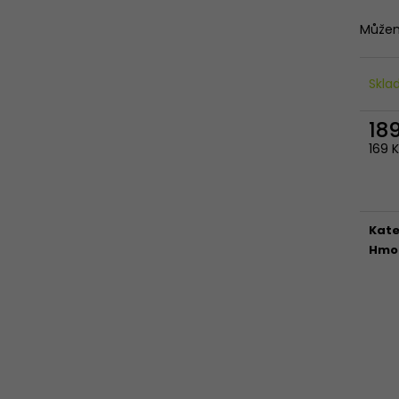
Můžem
Skl
18
169 
Měr
cena
Kate
Hmo