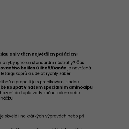
idu ani v těch největších pařácích!
 a ryby ignorují standardní nástrahy? Čas
povaného boilies Oliheň/Banán
je navržená
letargii kaprů a udělat rychlý záběr.
lihně a propojili je s pronikavým, sladce
bě koupat v našem speciálním aminodipu
.
 vhození do teplé vody začne kolem sebe
 háčku.
 skvělé i na krátkých výpravách nebo při