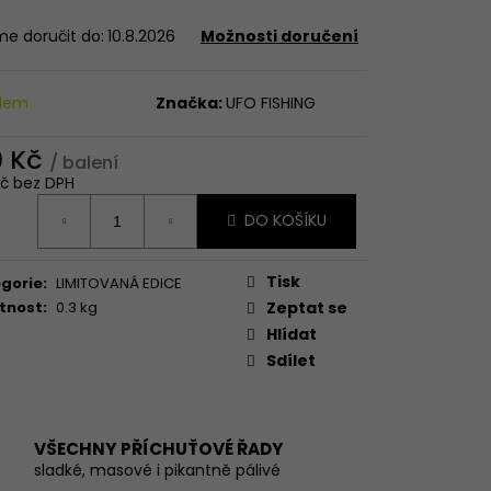
e doručit do:
10.8.2026
Možnosti doručení
adem
Značka:
UFO FISHING
9 Kč
/ balení
Kč bez DPH
ná
DO KOŠÍKU
:
Tisk
gorie
:
LIMITOVANÁ EDICE
tnost
:
0.3 kg
Zeptat se
Hlídat
Sdílet
VŠECHNY PŘÍCHUŤOVÉ ŘADY
sladké, masové i pikantně pálivé