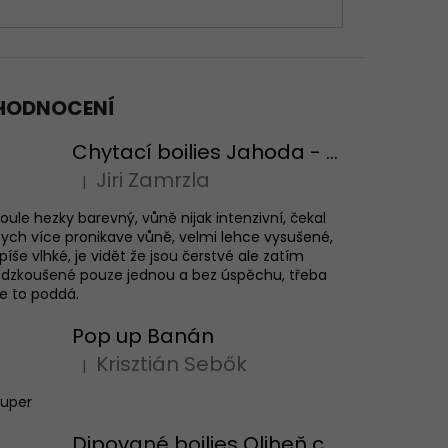
HODNOCENÍ
Chytací boilies Jahoda - testovací balení
Jiri Zamrzla
|
Hodnocení produktu je 4 z 5 hvězdiček.
oule hezky barevný, vůně nijak intenzivní, čekal
ych více pronikave vůně, velmi lehce vysušené,
píše vlhké, je vidět že jsou čerstvé ale zatím
dzkoušené pouze jednou a bez úspěchu, třeba
e to poddá.
Pop up Banán
Krisztián Sebők
|
Hodnocení produktu je 5 z 5 hvězdiček.
Super
Dipované boilies Oliheň chobotnice