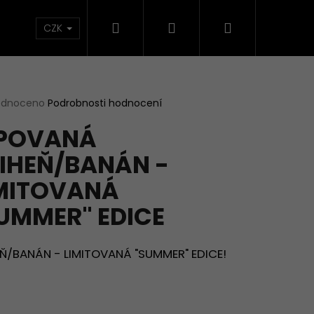
Hledat
Přihlášení
Nákupní
načky
CZK
košík
rné
odnoceno
Podrobnosti hodnocení
cení
IPOVANÁ
ktu
IHEŇ/BANÁN -
MITOVANÁ
ček.
UMMER" EDICE
EŇ/BANÁN - LIMITOVANÁ "SUMMER" EDICE!