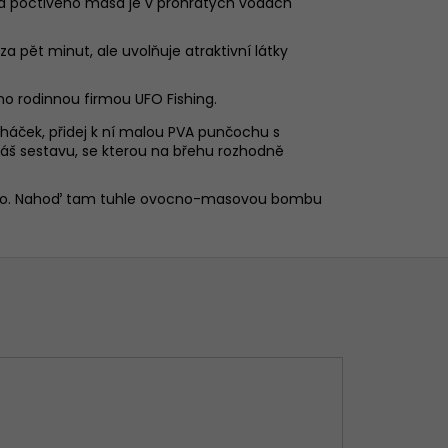
 poctivého masa je v prohřátých vodách
za pět minut, ale uvolňuje atraktivní látky
no rodinnou firmou UFO Fishing.
háček, přidej k ní malou PVA punčochu s
áš sestavu, se kterou na břehu rozhodně
asucho. Nahoď tam tuhle ovocno-masovou bombu