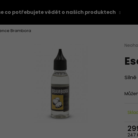
e co potřebujete vědět o našich produktech
Z
ence Brambora
Co potřebujete najít?
Průmě
Neoh
hodno
Es
produ
HLEDAT
je
0,0
z
Siln
5
Doporučujeme
hvězdi
Můžem
Skl
29
247 