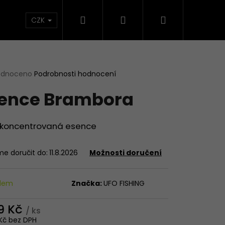
Hledat
Přihlášení
Nákupní
načky
CZK
košík
rné
odnoceno
Podrobnosti hodnocení
cení
ence Brambora
ktu
ě koncentrovaná esence
ček.
e doručit do:
11.8.2026
Možnosti doručení
adem
Značka:
UFO FISHING
9 Kč
/ ks
Kč bez DPH