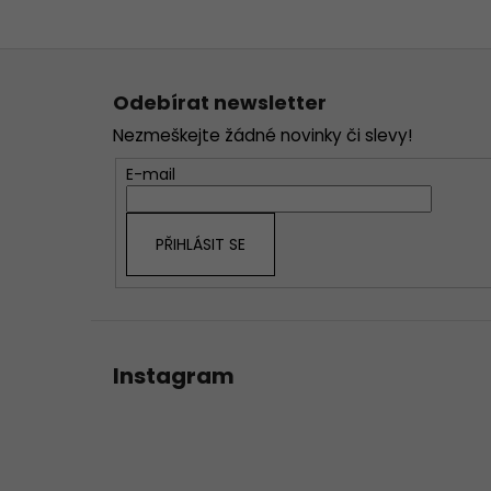
Z
á
Odebírat newsletter
p
Nezmeškejte žádné novinky či slevy!
a
t
E-mail
í
PŘIHLÁSIT SE
Instagram