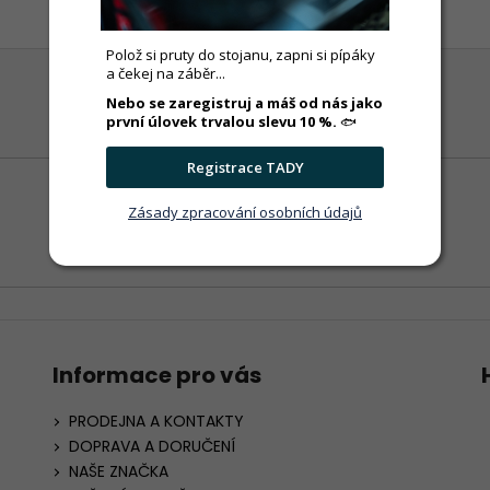
Polož si pruty do stojanu, zapni si pípáky
a čekej na záběr...
Nebo se zaregistruj a máš od nás jako
první úlovek trvalou slevu 10 %.
🐟
Registrace TADY
Zásady zpracování osobních údajů
Informace pro vás
PRODEJNA A KONTAKTY
DOPRAVA A DORUČENÍ
NAŠE ZNAČKA