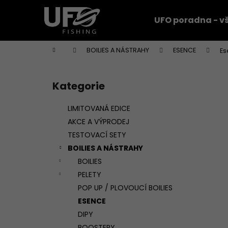
K
Přejít
na
o
UFO poradna - vš
obsah
Zpět
Zpět
š
do
do
í
Domů
BOILIES A NÁSTRAHY
ESENCE
Es
k
obchodu
obchodu
P
o
Kategorie
Přeskočit
s
kategorie
t
LIMITOVANÁ EDICE
r
AKCE A VÝPRODEJ
a
TESTOVACÍ SETY
n
BOILIES A NÁSTRAHY
n
BOILIES
í
PELETY
p
POP UP / PLOVOUCÍ BOILIES
a
ESENCE
n
DIPY
e
BOOSTERY