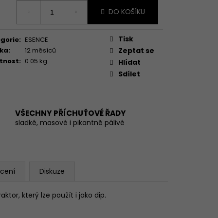
ná
DO KOŠÍKU
:
Tisk
gorie
:
ESENCE
ka
:
12 měsíců
Zeptat se
tnost
:
0.05 kg
Hlídat
Sdílet
VŠECHNY PŘÍCHUŤOVÉ ŘADY
sladké, masové i pikantně pálivé
cení
Diskuze
tor, který lze použít i jako dip.