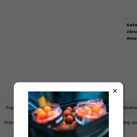
Měr
cena
Kate
Záru
Hmo
Popis
Související (10)
Podobné (10)
Hodno
Prémiové esence vhodné jak na výrobu boilie, tak jako silný atrak