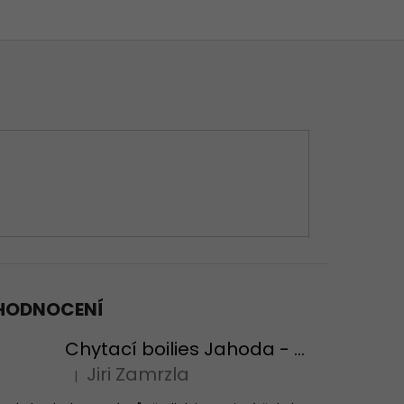
HODNOCENÍ
Chytací boilies Jahoda - testovací balení
Jiri Zamrzla
|
Hodnocení produktu je 4 z 5 hvězdiček.