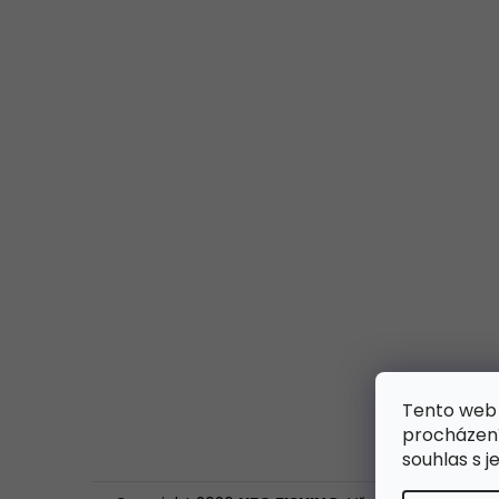
Tento web 
procházení
souhlas s j