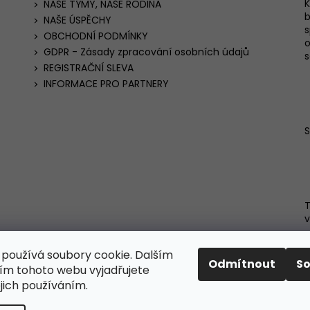
K
NAŠE TÝMY, NAŠE RODINA
b
NAŠE ÚSPĚCHY
s
OBCHODNÍ PODMÍNKY
o
GDPR - Zásady zpracování osobních údajů
s
REGISTRAČNÍ SLEVA
INFORMACE PRO PARTNERY
T
v
používá soubory cookie. Dalším
Odmítnout
S
m tohoto webu vyjadřujete
ejich používáním.