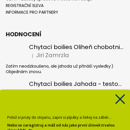
REGISTRAČNÍ SLEVA
INFORMACE PRO PARTNERY
HODNOCENÍ
Chytací boilies Oliheň chobotnice - testovací balení
Jiri Zamrzla
|
Hodnocení produktu je 5 z 5 hvězdiček.
Zatím neodzkoušeno, ale jahoda už přináší vysledky:)
Objednám znovu.
Chytací boilies Jahoda - testovací balení
Jiri Zamrzla
|
Hodnocení produktu je 4 z 5 hvězdiček.
Koule hezky barevný, vůně nijak intenzivní, čekal bych více
pronikave vůně, velmi lehce vysušené, spíše vlhké, je vidět
že jsou čerstvé ale zatím odzkoušené pouze jednou a bez
Polož si pruty do stojanu, zapni si pípáky a čekej na záběr...
úspěchu, třeba se to poddá.
Nebo se zaregistruj a máš od nás jako první úlovek trvalou