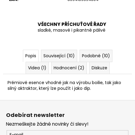
č
u
j
e
VŠECHNY PŘÍCHUŤOVÉ ŘADY
m
sladké, masové i pikantně pálivé
e
Popis
Související (10)
Podobné (10)
Videa (1)
Hodnocení (2)
Diskuze
Prémiové esence vhodné jak na výrobu boilie, tak jako
silný aktraktor, který lze použít i jako dip.
Z
á
Odebírat newsletter
p
Nezmeškejte žádné novinky či slevy!
a
E-mail