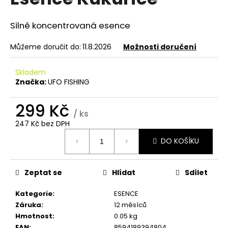
je
a
5,0
z
j
Silně koncentrovaná esence
5
í
hvězdiček.
Můžeme doručit do:
11.8.2026
Možnosti doručení
t
?
Skladem
Značka:
UFO FISHING
299 Kč
/ ks
HLEDAT
247 Kč bez DPH
Měrná
DO KOŠÍKU
cena:
D
o
Zeptat se
Hlídat
Sdílet
p
Kategorie
:
ESENCE
o
Záruka
:
12 měsíců
r
Hmotnost
:
0.05 kg
u
EAN
:
8594189394804