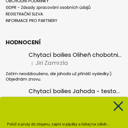
OBCHODNÍ PODMÍNKY
GDPR - Zásady zpracování osobních údajů
REGISTRAČNÍ SLEVA
INFORMACE PRO PARTNERY
HODNOCENÍ
Chytací boilies Oliheň chobotnice - testovací balení
Jiri Zamrzla
|
Hodnocení produktu je 5 z 5 hvězdiček.
Zatím neodzkoušeno, ale jahoda už přináší vysledky:)
Objednám znovu.
Chytací boilies Jahoda - testovací balení
Jiri Zamrzla
|
Hodnocení produktu je 4 z 5 hvězdiček.
Koule hezky barevný, vůně nijak intenzivní, čekal bych více
pronikave vůně, velmi lehce vysušené, spíše vlhké, je vidět
že jsou čerstvé ale zatím odzkoušené pouze jednou a bez
Polož si pruty do stojanu, zapni si pípáky a čekej na záběr...
úspěchu, třeba se to poddá.