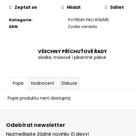
č
u
Zeptat se
Hlídat
Sdílet
j
e
Kategorie
:
POTŘEBY PRO RYBÁŘE
m
EAN
:
Zvolte variantu
e
VŠECHNY PŘÍCHUŤOVÉ ŘADY
sladké, masové i pikantně pálivé
Popis
Hodnocení
Diskuze
Popis produktu není dostupný
Z
á
Odebírat newsletter
p
Nezmeškejte žádné novinky či slevy!