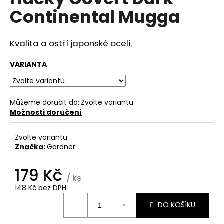
je
a
Continental Mugga
0,0
z
j
5
í
hvězdiček.
Kvalita a ostří japonské oceli.
t
?
VARIANTA
Můžeme doručit do:
Zvolte variantu
Možnosti doručení
HLEDAT
Zvolte variantu
Značka:
Gardner
D
o
179 Kč
/ ks
p
148 Kč bez DPH
o
Měrná
r
DO KOŠÍKU
cena:
u