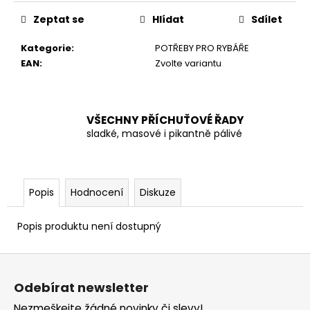
č
u
Zeptat se
Hlídat
Sdílet
j
e
Kategorie
:
POTŘEBY PRO RYBÁŘE
m
EAN
:
Zvolte variantu
e
VŠECHNY PŘÍCHUŤOVÉ ŘADY
sladké, masové i pikantně pálivé
Popis
Hodnocení
Diskuze
Popis produktu není dostupný
Z
á
Odebírat newsletter
p
Nezmeškejte žádné novinky či slevy!