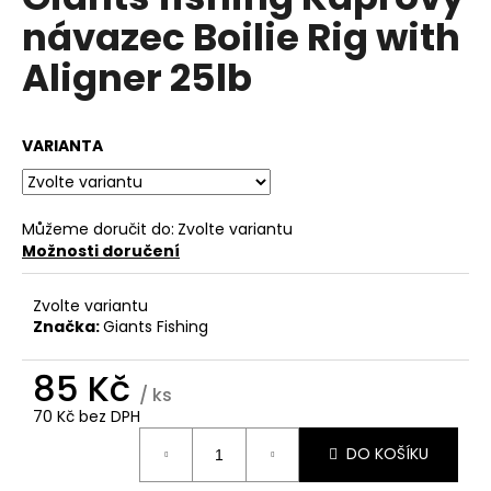
je
a
návazec Boilie Rig with
0,0
z
j
Aligner 25lb
5
í
hvězdiček.
t
?
VARIANTA
Můžeme doručit do:
Zvolte variantu
Možnosti doručení
HLEDAT
Zvolte variantu
Značka:
Giants Fishing
D
o
85 Kč
/ ks
p
70 Kč bez DPH
o
Měrná
r
DO KOŠÍKU
cena:
u