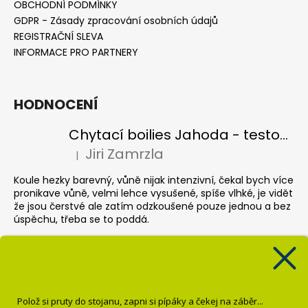
OBCHODNÍ PODMÍNKY
GDPR - Zásady zpracování osobních údajů
REGISTRAČNÍ SLEVA
INFORMACE PRO PARTNERY
HODNOCENÍ
Chytací boilies Jahoda - testovací balení
Jiri Zamrzla
|
Hodnocení produktu je 4 z 5 hvězdiček.
Koule hezky barevný, vůně nijak intenzivní, čekal bych více
pronikave vůně, velmi lehce vysušené, spíše vlhké, je vidět
že jsou čerstvé ale zatím odzkoušené pouze jednou a bez
úspěchu, třeba se to poddá.
Pop up Banán
Krisztián Sebők
|
Hodnocení produktu je 5 z 5 hvězdiček.
Super
Polož si pruty do stojanu, zapni si pípáky a čekej na záběr...