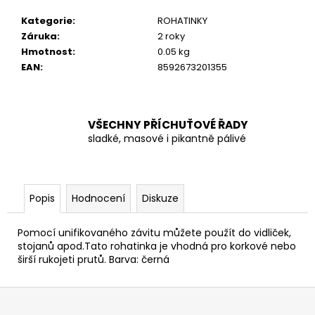
č
u
Kategorie
:
ROHATINKY
j
Záruka
:
2 roky
e
Hmotnost
:
0.05 kg
m
EAN
:
8592673201355
e
VŠECHNY PŘÍCHUŤOVÉ ŘADY
sladké, masové i pikantně pálivé
Popis
Hodnocení
Diskuze
Pomocí unifikovaného závitu můžete použít do vidliček,
stojanů apod.Tato rohatinka je vhodná pro korkové nebo
širší rukojeti prutů. Barva: černá
Z
á