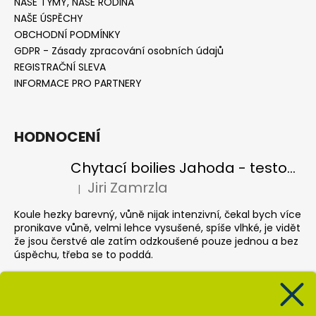
NAŠE TÝMY, NAŠE RODINA
NAŠE ÚSPĚCHY
OBCHODNÍ PODMÍNKY
GDPR - Zásady zpracování osobních údajů
REGISTRAČNÍ SLEVA
INFORMACE PRO PARTNERY
HODNOCENÍ
Chytací boilies Jahoda - testovací balení
Jiri Zamrzla
|
Hodnocení produktu je 4 z 5 hvězdiček.
Koule hezky barevný, vůně nijak intenzivní, čekal bych více
pronikave vůně, velmi lehce vysušené, spíše vlhké, je vidět
že jsou čerstvé ale zatím odzkoušené pouze jednou a bez
úspěchu, třeba se to poddá.
Pop up Banán
Krisztián Sebők
|
Hodnocení produktu je 5 z 5 hvězdiček.