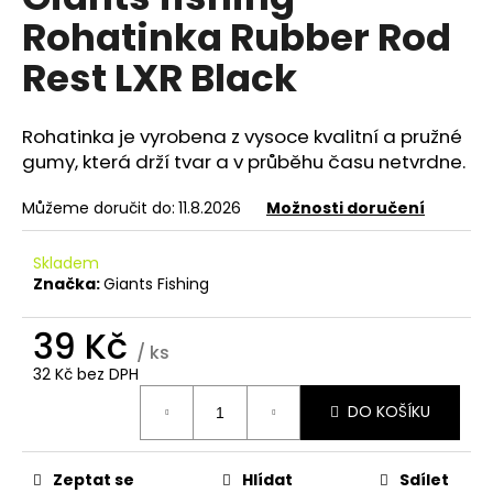
je
a
Rohatinka Rubber Rod
0,0
z
j
Rest LXR Black
5
í
hvězdiček.
t
Rohatinka je vyrobena z vysoce kvalitní a pružné
?
gumy, která drží tvar a v průběhu času netvrdne.
Můžeme doručit do:
11.8.2026
Možnosti doručení
HLEDAT
Skladem
Značka:
Giants Fishing
39 Kč
D
/ ks
o
32 Kč bez DPH
Měrná
p
DO KOŠÍKU
cena:
o
r
u
Zeptat se
Hlídat
Sdílet