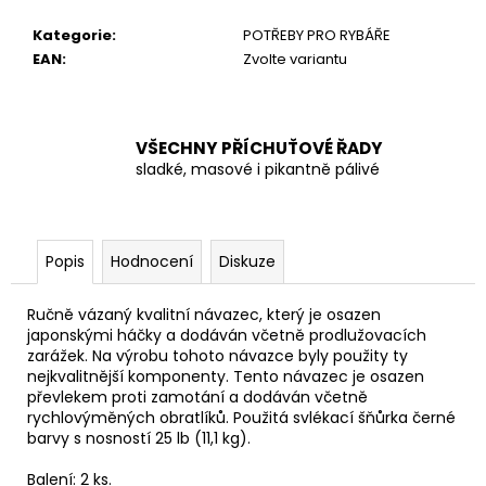
č
u
Kategorie
:
POTŘEBY PRO RYBÁŘE
j
EAN
:
Zvolte variantu
e
m
e
VŠECHNY PŘÍCHUŤOVÉ ŘADY
sladké, masové i pikantně pálivé
Popis
Hodnocení
Diskuze
Ručně vázaný kvalitní návazec, který je osazen
japonskými háčky a dodáván včetně prodlužovacích
zarážek. Na výrobu tohoto návazce byly použity ty
nejkvalitnější komponenty. Tento návazec je osazen
převlekem proti zamotání a dodáván včetně
rychlovýměných obratlíků. Použitá svlékací šňůrka černé
barvy s nosností 25 lb (11,1 kg).
Balení: 2 ks.