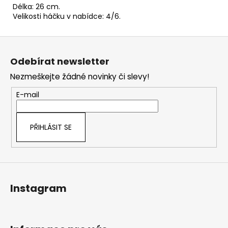
Délka: 26 cm.
Velikosti háčku v nabídce: 4/6.
Z
á
Odebírat newsletter
p
Nezmeškejte žádné novinky či slevy!
a
t
E-mail
í
PŘIHLÁSIT SE
Instagram