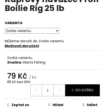
je
a
Boilie Rig 25 lb
0,0
z
j
5
í
hvězdiček.
VARIANTA
t
?
Můžeme doručit do:
Zvolte variantu
Možnosti doručení
HLEDAT
Zvolte variantu
Značka:
Giants Fishing
79 Kč
D
/ ks
o
65 Kč bez DPH
p
Měrná
DO KOŠÍKU
cena:
o
r
u
Zeptat se
Hlídat
Sdílet