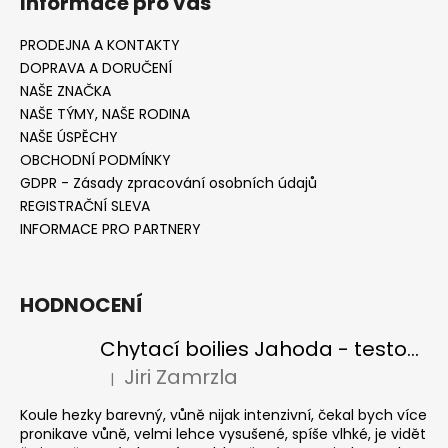
Informace pro vás
PRODEJNA A KONTAKTY
DOPRAVA A DORUČENÍ
NAŠE ZNAČKA
NAŠE TÝMY, NAŠE RODINA
NAŠE ÚSPĚCHY
OBCHODNÍ PODMÍNKY
GDPR - Zásady zpracování osobních údajů
REGISTRAČNÍ SLEVA
INFORMACE PRO PARTNERY
HODNOCENÍ
Chytací boilies Jahoda - testovací balení
Jiri Zamrzla
|
Hodnocení produktu je 4 z 5 hvězdiček.
Koule hezky barevný, vůně nijak intenzivní, čekal bych více
pronikave vůně, velmi lehce vysušené, spíše vlhké, je vidět