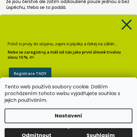
že jsou čerstvé ale zatím odzkoušené pouze jednou a bez
úspěchu, třeba se to poddá.
Pop up Banán
Krisztián Sebők
|
Hodnocení produktu je 5 z 5 hvězdiček.
Super
Polož si pruty do stojanu, zapni si pípáky a čekej na záběr...
Dipované boilies Oliheň chobotnice
Nebo se zaregistruj a máš od nás jako první úlovek trvalou
slevu 10 %.
🐟
Milan Reichel
|
Hodnocení produktu je 5 z 5 hvězdiček.
Tento výrobek mě nezklamal. Při lovu jsem měl velmi
Registrace TADY
časté záběry.
Tento web používá soubory cookie. Dalším
Zásady zpracování osobních údajů
procházením tohoto webu vyjadřujete souhlas s
jejich používáním.
Nastavení
Vytvořil Shoptet
Copyright 2026
UFO FISHING
. Všechna práva vyhrazena.
Odmítnout
Souhlasím
Upravit nastavení cookies