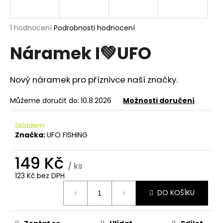
a
j
Průměrné
1 hodnocení
Podrobnosti hodnocení
í
hodnocení
Náramek I💚UFO
produktu
t
je
?
5,0
z
Nový náramek pro příznivce naší značky.
5
hvězdiček.
Můžeme doručit do:
10.8.2026
Možnosti doručení
HLEDAT
Skladem
Značka:
UFO FISHING
149 Kč
D
/ ks
o
123 Kč bez DPH
p
Měrná
o
DO KOŠÍKU
cena:
r
u