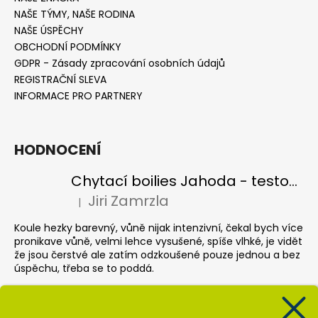
NAŠE TÝMY, NAŠE RODINA
NAŠE ÚSPĚCHY
OBCHODNÍ PODMÍNKY
GDPR - Zásady zpracování osobních údajů
REGISTRAČNÍ SLEVA
INFORMACE PRO PARTNERY
HODNOCENÍ
Chytací boilies Jahoda - testovací balení
Jiri Zamrzla
|
Hodnocení produktu je 4 z 5 hvězdiček.
Koule hezky barevný, vůně nijak intenzivní, čekal bych více
pronikave vůně, velmi lehce vysušené, spíše vlhké, je vidět
že jsou čerstvé ale zatím odzkoušené pouze jednou a bez
úspěchu, třeba se to poddá.
Pop up Banán