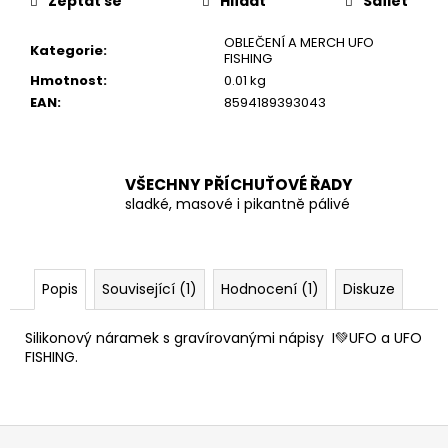
č
Zeptat se
Hlídat
Sdílet
u
OBLEČENÍ A MERCH UFO
j
Kategorie
:
FISHING
e
Hmotnost
:
0.01 kg
m
EAN
:
8594189393043
e
VŠECHNY PŘÍCHUŤOVÉ ŘADY
sladké, masové i pikantně pálivé
Popis
Související (1)
Hodnocení (1)
Diskuze
Silikonový náramek s gravírovanými nápisy I💚UFO a UFO
FISHING.
Z