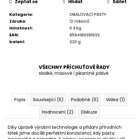
č
Zeptat se
Hlídat
Sdílet
u
j
Kategorie
:
OBALOVACÍ PASTY
e
Záruka
:
12 měsíců
m
Hmotnost
:
0.3 kg
e
EAN
:
8594189391933
balení
:
220 g
VŠECHNY PŘÍCHUŤOVÉ ŘADY
sladké, masové i pikantně pálivé
Popis
Související (5)
Podobné (6)
Videa (1)
Hodnocení (2)
Diskuze
Díky úpravě výrobní technologie a přidání přírodních
látek jsme docílili perfektní konzistenci, kdy pasta
nevysychá a netvrdne. S pastou se pracuje skvěle i při