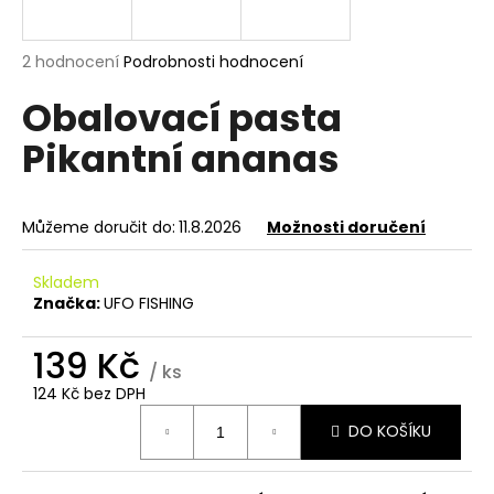
a
j
Průměrné
2 hodnocení
Podrobnosti hodnocení
í
hodnocení
Obalovací pasta
produktu
t
je
?
Pikantní ananas
5,0
z
5
hvězdiček.
Můžeme doručit do:
11.8.2026
Možnosti doručení
HLEDAT
Skladem
Značka:
UFO FISHING
D
139 Kč
/ ks
o
124 Kč bez DPH
p
Měrná
o
DO KOŠÍKU
cena:
r
u