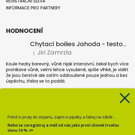
REGISTRAČNÍ SLEVA
INFORMACE PRO PARTNERY
HODNOCENÍ
Chytací boilies Jahoda - testovací balení
Jiri Zamrzla
|
Hodnocení produktu je 4 z 5 hvězdiček.
Koule hezky barevný, vůně nijak intenzivní, čekal bych více
pronikave vůně, velmi lehce vysušené, spíše vlhké, je vidět
že jsou čerstvé ale zatím odzkoušené pouze jednou a bez
úspěchu, třeba se to poddá.
Pop up Banán
Krisztián Sebők
|
Hodnocení produktu je 5 z 5 hvězdiček.
Super
Polož si pruty do stojanu, zapni si pípáky a čekej na záběr...
Dipované boilies Oliheň chobotnice
Nebo se zaregistruj a máš od nás jako první úlovek trvalou
slevu 10 %.
🐟
Milan Reichel