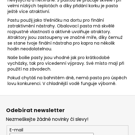
velmi nízkých teplotách a díky přidání korku je pasta
ještě více atraktivní.
Pastu použij jako třešničku na dortu pro finální
zatraktivnění nástrahy. Obalovací pasta má skvělé
rozpustné vlastnosti a aktivně uvolňuje atraktory.
Atraktory jsou zastoupeny ve značné míře, díky čemuž
se stane tvoje finální nástraha pro kapra na několik
hodin neodolatelnou.
Naše boilie pasty jsou vhodné jak pro krátkodobé
vycházky, tak pro vícedenní výpravy. Své místo mají při
použití na závodech.
Pokud chytáš na bahnitém dně, nemá pasta pro úspěch
lovu konkurenci. V chladnější vodě funguje výborně.
Z
á
Odebírat newsletter
p
Nezmeškejte žádné novinky či slevy!
a
t
E-mail