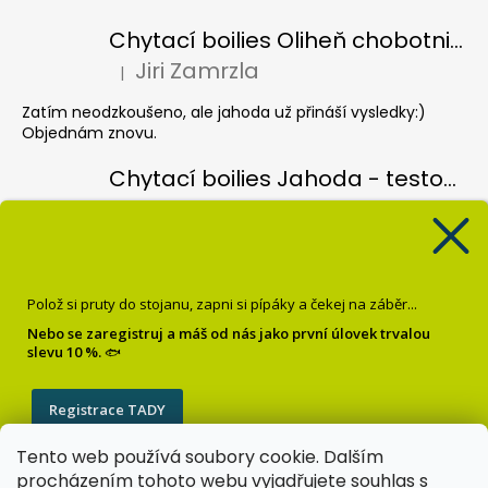
Chytací boilies Oliheň chobotnice - testovací balení
Jiri Zamrzla
|
Hodnocení produktu je 5 z 5 hvězdiček.
Zatím neodzkoušeno, ale jahoda už přináší vysledky:)
Objednám znovu.
Chytací boilies Jahoda - testovací balení
Jiri Zamrzla
|
Hodnocení produktu je 4 z 5 hvězdiček.
Koule hezky barevný, vůně nijak intenzivní, čekal bych více
pronikave vůně, velmi lehce vysušené, spíše vlhké, je vidět
že jsou čerstvé ale zatím odzkoušené pouze jednou a bez
Polož si pruty do stojanu, zapni si pípáky a čekej na záběr...
úspěchu, třeba se to poddá.
Nebo se zaregistruj a máš od nás jako první úlovek trvalou
slevu 10 %.
🐟
Pop up Banán
Krisztián Sebők
|
Hodnocení produktu je 5 z 5 hvězdiček.
Registrace TADY
Super
Tento web používá soubory cookie. Dalším
Zásady zpracování osobních údajů
procházením tohoto webu vyjadřujete souhlas s