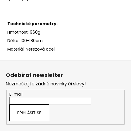
Technické parametry:
Hmotnost: 960g
Délka: 100-180cm
Materiál: Nerezová ocel
Z
á
Odebírat newsletter
p
Nezmeškejte žádné novinky či slevy!
a
t
E-mail
í
PŘIHLÁSIT SE