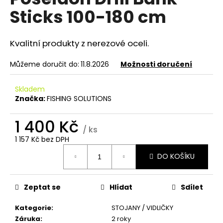
je
a
Sticks 100-180 cm
0,0
z
j
5
í
hvězdiček.
Kvalitní produkty z nerezové oceli.
t
?
Můžeme doručit do:
11.8.2026
Možnosti doručení
Skladem
Značka:
FISHING SOLUTIONS
HLEDAT
1 400 Kč
/ ks
1 157 Kč bez DPH
Měrná
DO KOŠÍKU
D
cena:
o
p
Zeptat se
Hlídat
Sdílet
o
r
Kategorie
:
STOJANY / VIDLIČKY
u
Záruka
:
2 roky