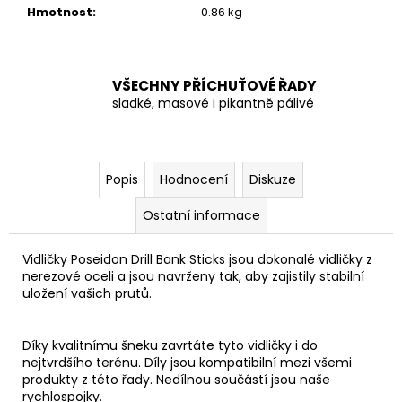
č
Hmotnost
:
0.86 kg
u
j
e
m
VŠECHNY PŘÍCHUŤOVÉ ŘADY
e
sladké, masové i pikantně pálivé
Popis
Hodnocení
Diskuze
Ostatní informace
Vidličky Poseidon Drill Bank Sticks jsou dokonalé vidličky z
nerezové oceli a jsou navrženy tak, aby zajistily stabilní
uložení vašich prutů.
Díky kvalitnímu šneku zavrtáte tyto vidličky i do
nejtvrdšího terénu. Díly jsou kompatibilní mezi všemi
produkty z této řady. Nedílnou součástí jsou naše
rychlospojky.