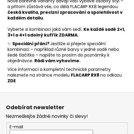
Nové barevné varianty dávají vaší výbavě osobitý styl –
a přitom zůstává vše, co dělá FLACARP RX8 legendou:
česká kvalita, precizní zpracování a spolehlivost v
každém detailu
.
Vyberte si kombinaci jaká vám sedí.
Ke každé sadě 2+1,
3+1 a 4+1 odolný kufřík ZDARMA.
✨
Speciální přání?
Jestliže si přejete speciální
kombinaci – například různé barvy v jedné sadě nebo
šedé tlačítka – napište to prosím do poznámky k
objednávce.
Rádi vám vyhovíme.
Více informací a kompletní technické parametry
naleznete na stránce modelu
FLACARP RX8
na odkazu
ZDE
Z
á
Odebírat newsletter
p
Nezmeškejte žádné novinky či slevy!
a
t
E-mail