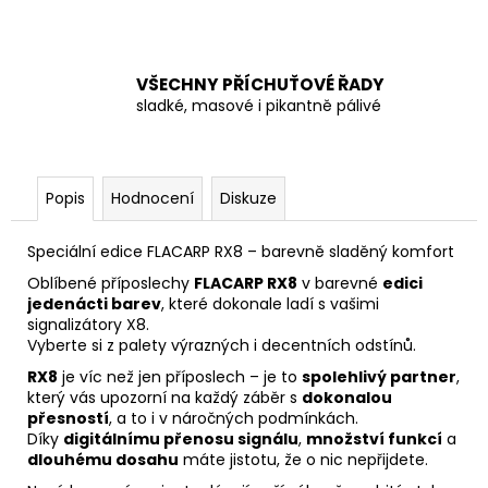
č
u
j
e
VŠECHNY PŘÍCHUŤOVÉ ŘADY
m
sladké, masové i pikantně pálivé
e
Popis
Hodnocení
Diskuze
Speciální edice FLACARP RX8 – barevně sladěný komfort
Oblíbené příposlechy
FLACARP RX8
v barevné
edici
jedenácti barev
, které dokonale ladí s vašimi
signalizátory X8.
Vyberte si z palety výrazných i decentních odstínů.
RX8
je víc než jen příposlech – je to
spolehlivý partner
,
který vás upozorní na každý záběr s
dokonalou
přesností
, a to i v náročných podmínkách.
Díky
digitálnímu přenosu signálu
,
množství funkcí
a
dlouhému dosahu
máte jistotu, že o nic nepřijdete.