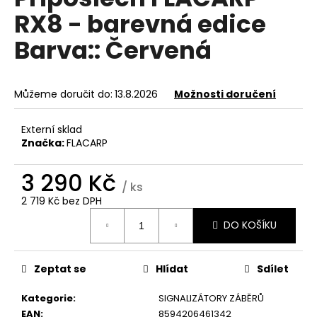
je
a
RX8 - barevná edice
0,0
z
j
Barva:: Červená
5
í
hvězdiček.
t
?
Můžeme doručit do:
13.8.2026
Možnosti doručení
Externí sklad
Značka:
FLACARP
HLEDAT
3 290 Kč
/ ks
2 719 Kč bez DPH
Měrná
D
DO KOŠÍKU
cena:
o
p
Zeptat se
Hlídat
Sdílet
o
r
Kategorie
:
SIGNALIZÁTORY ZÁBĚRŮ
u
EAN
:
8594206461342