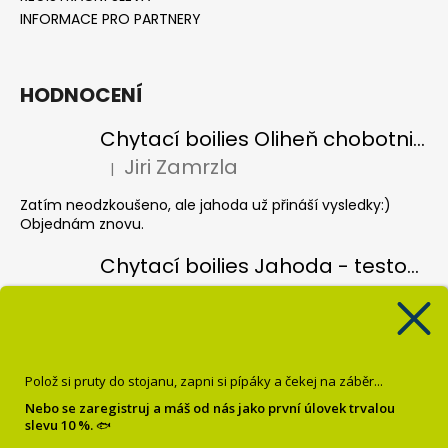
INFORMACE PRO PARTNERY
HODNOCENÍ
Chytací boilies Oliheň chobotnice - testovací balení
Jiri Zamrzla
|
Hodnocení produktu je 5 z 5 hvězdiček.
Zatím neodzkoušeno, ale jahoda už přináší vysledky:)
Objednám znovu.
Chytací boilies Jahoda - testovací balení
Jiri Zamrzla
|
Hodnocení produktu je 4 z 5 hvězdiček.
Koule hezky barevný, vůně nijak intenzivní, čekal bych více
pronikave vůně, velmi lehce vysušené, spíše vlhké, je vidět
že jsou čerstvé ale zatím odzkoušené pouze jednou a bez
Polož si pruty do stojanu, zapni si pípáky a čekej na záběr...
úspěchu, třeba se to poddá.
Nebo se zaregistruj a máš od nás jako první úlovek trvalou
slevu 10 %.
🐟
Pop up Banán