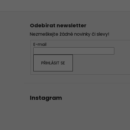
Z
á
Odebírat newsletter
p
Nezmeškejte žádné novinky či slevy!
a
t
E-mail
í
PŘIHLÁSIT SE
Instagram