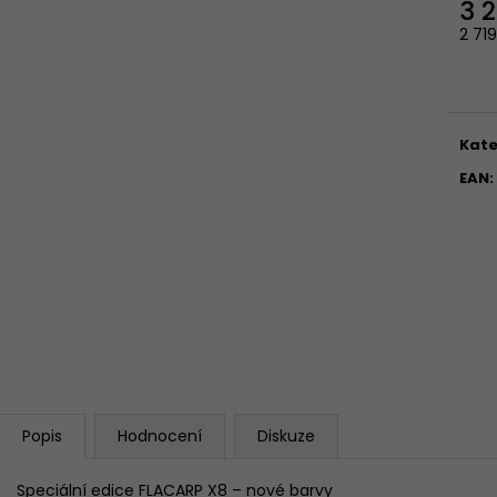
3 
2 71
Měr
cena
Kate
EAN
:
Popis
Hodnocení
Diskuze
Speciální edice FLACARP X8 – nové barvy