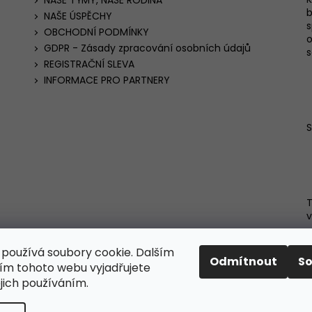
NAŠE TÝMY, NAŠE RODINA
b
NAŠE ÚSPĚCHY
s
OBCHODNÍ PODMÍNKY
o
GDPR - Zásady zpracování osobních údajů
s
REGISTRAČNÍ SLEVA
INFORMACE PRO PARTNERY
T
v
používá soubory cookie. Dalším
Odmítnout
S
m tohoto webu vyjadřujete
ejich používáním.
hrazena.
Upravit nastavení cookies