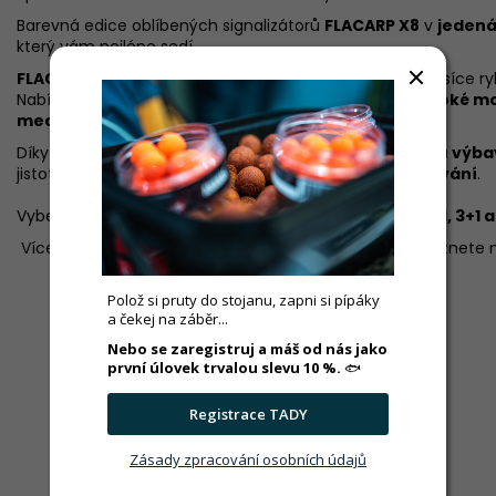
Barevná edice oblíbených signalizátorů
FLACARP X8
v
jedená
který vám nejlépe sedí.
FLACARP X8
– spolehlivé signalizátory, které si oblíbily tisíce
Nabízí
precizní digitální snímač odvíjení vlasce
,
široké m
mechanickou odolnost
.
Díky nové paletě barev můžete
sladit svou rybářskou výba
jistotu, kterou přináší
česká kvalita a poctivé zpracování
.
Vyberte si kombinaci jaká vám sedí.
Ke každé sadě 2+1, 3+1 
Více informací a kompletní technické parametry naleznete
Polož si pruty do stojanu, zapni si pípáky
a čekej na záběr...
Nebo se zaregistruj a máš od nás jako
první úlovek trvalou slevu 10 %.
🐟
Registrace TADY
Zásady zpracování osobních údajů