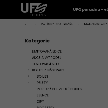
K
Přejít
na
o
UFO poradna - vš
obsah
Zpět
Zpět
š
do
do
í
Domů
POTŘEBY PRO RYBÁŘE
SIGNALIZÁTORY
k
obchodu
obchodu
P
o
Kategorie
Přeskočit
s
kategorie
t
LIMITOVANÁ EDICE
r
AKCE A VÝPRODEJ
a
TESTOVACÍ SETY
n
BOILIES A NÁSTRAHY
n
BOILIES
í
PELETY
p
POP UP / PLOVOUCÍ BOILIES
a
ESENCE
n
DIPY
e
BOOSTERY