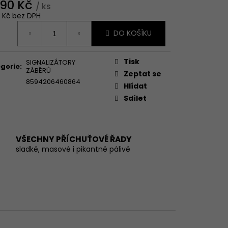
290 Kč
/ ks
9 Kč bez DPH
ná
DO KOŠÍKU
:
Tisk
SIGNALIZÁTORY
gorie
:
ZÁBĚRŮ
Zeptat se
8594206460864
Hlídat
Sdílet
VŠECHNY PŘÍCHUŤOVÉ ŘADY
sladké, masové i pikantně pálivé