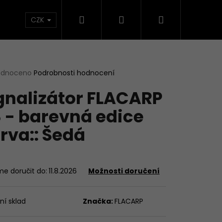
Hledat
Přihlášení
Nákupní
načky
CZK
košík
rné
odnoceno
Podrobnosti hodnocení
cení
gnalizátor FLACARP
ktu
 - barevná edice
rva:: Šedá
ček.
e doručit do:
11.8.2026
Možnosti doručení
ní sklad
Značka:
FLACARP