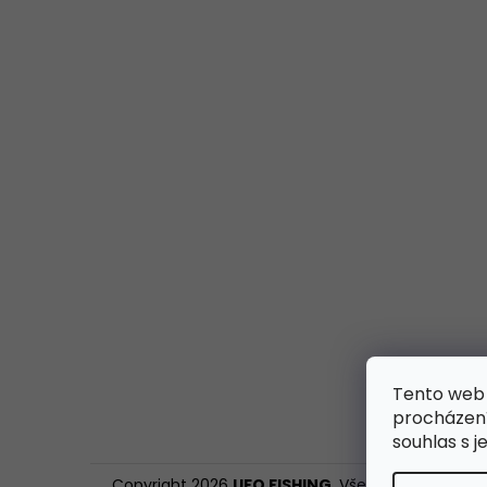
Tento web 
procházení
souhlas s j
Copyright 2026
UFO FISHING
. Všechna práva vy