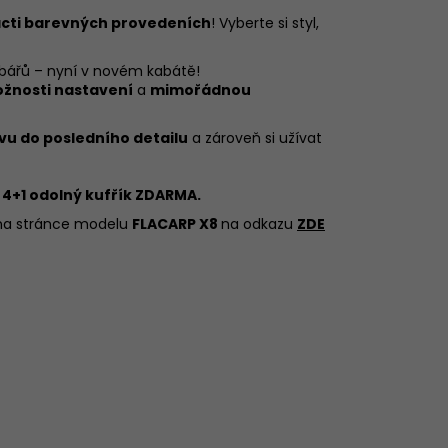
cti barevných provedeních
! Vyberte si styl,
 rybářů – nyní v novém kabátě!
ožnosti nastavení
a
mimořádnou
vu do posledního detailu
a zároveň si užívat
a 4+1 odolný kufřík ZDARMA.
 na stránce modelu
FLACARP X8
na odkazu
ZDE