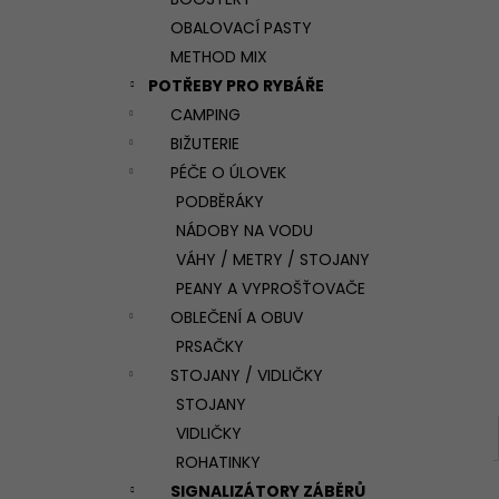
l
OBALOVACÍ PASTY
METHOD MIX
POTŘEBY PRO RYBÁŘE
CAMPING
BIŽUTERIE
PÉČE O ÚLOVEK
PODBĚRÁKY
NÁDOBY NA VODU
VÁHY / METRY / STOJANY
PEANY A VYPROŠŤOVAČE
OBLEČENÍ A OBUV
PRSAČKY
STOJANY / VIDLIČKY
STOJANY
VIDLIČKY
ROHATINKY
SIGNALIZÁTORY ZÁBĚRŮ