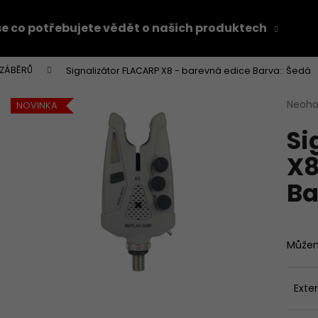
e co potřebujete vědět o našich produktech
Z
 ZÁBĚRŮ
Signalizátor FLACARP X8 - barevná edice Barva:: Šedá
Co potřebujete najít?
Průmě
Neoh
NOVINKA
hodno
Si
produ
HLEDAT
je
X8
0,0
z
Ba
5
Doporučujeme
hvězdi
Můžem
Exter