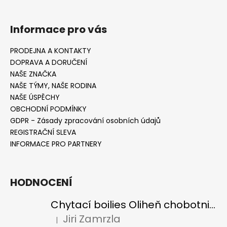
Informace pro vás
PRODEJNA A KONTAKTY
DOPRAVA A DORUČENÍ
NAŠE ZNAČKA
NAŠE TÝMY, NAŠE RODINA
NAŠE ÚSPĚCHY
OBCHODNÍ PODMÍNKY
GDPR - Zásady zpracování osobních údajů
REGISTRAČNÍ SLEVA
INFORMACE PRO PARTNERY
HODNOCENÍ
Chytací boilies Oliheň chobotnice - testovací balení
Jiri Zamrzla
|
Hodnocení produktu je 5 z 5 hvězdiček.