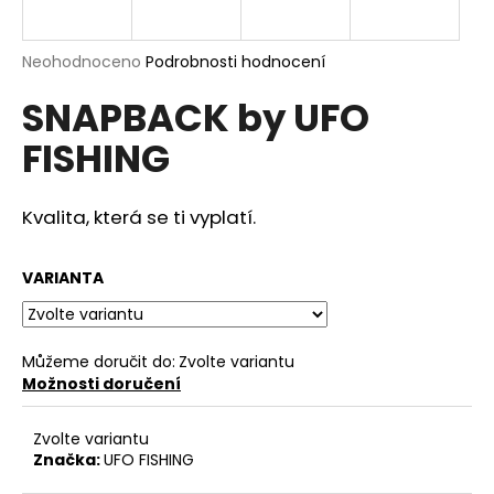
a
j
Průměrné
Neohodnoceno
Podrobnosti hodnocení
í
hodnocení
SNAPBACK by UFO
produktu
t
je
?
FISHING
0,0
z
5
hvězdiček.
Kvalita, která se ti vyplatí.
HLEDAT
VARIANTA
D
Můžeme doručit do:
Zvolte variantu
o
Možnosti doručení
p
o
Zvolte variantu
r
Značka:
UFO FISHING
u