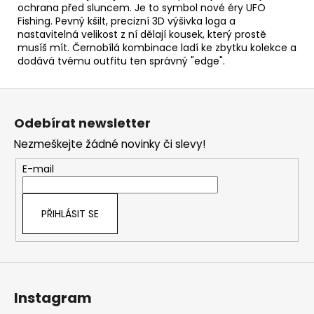
ochrana před sluncem. Je to symbol nové éry UFO
Fishing. Pevný kšilt, precizní 3D výšivka loga a
nastavitelná velikost z ní dělají kousek, který prostě
musíš mít. Černobílá kombinace ladí ke zbytku kolekce a
dodává tvému outfitu ten správný "edge".
Z
á
Odebírat newsletter
p
Nezmeškejte žádné novinky či slevy!
a
t
E-mail
í
PŘIHLÁSIT SE
Instagram