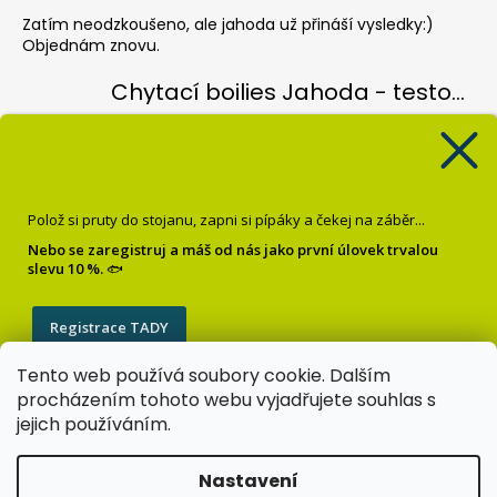
Zatím neodzkoušeno, ale jahoda už přináší vysledky:)
Objednám znovu.
Chytací boilies Jahoda - testovací balení
Jiri Zamrzla
|
Hodnocení produktu je 4 z 5 hvězdiček.
Koule hezky barevný, vůně nijak intenzivní, čekal bych více
pronikave vůně, velmi lehce vysušené, spíše vlhké, je vidět
že jsou čerstvé ale zatím odzkoušené pouze jednou a bez
Polož si pruty do stojanu, zapni si pípáky a čekej na záběr...
úspěchu, třeba se to poddá.
Nebo se zaregistruj a máš od nás jako první úlovek trvalou
slevu 10 %.
🐟
Pop up Banán
Krisztián Sebők
|
Hodnocení produktu je 5 z 5 hvězdiček.
Registrace TADY
Super
Tento web používá soubory cookie. Dalším
Zásady zpracování osobních údajů
procházením tohoto webu vyjadřujete souhlas s
jejich používáním.
Nastavení