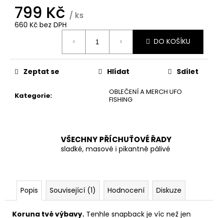
č
799 Kč
u
/ ks
j
660 Kč bez DPH
e
Měrná
DO KOŠÍKU
m
cena:
e
Zeptat se
Hlídat
Sdílet
OBLEČENÍ A MERCH UFO
Kategorie
:
FISHING
VŠECHNY PŘÍCHUŤOVÉ ŘADY
sladké, masové i pikantně pálivé
Popis
Související (1)
Hodnocení
Diskuze
Koruna tvé výbavy.
Tenhle snapback je víc než jen