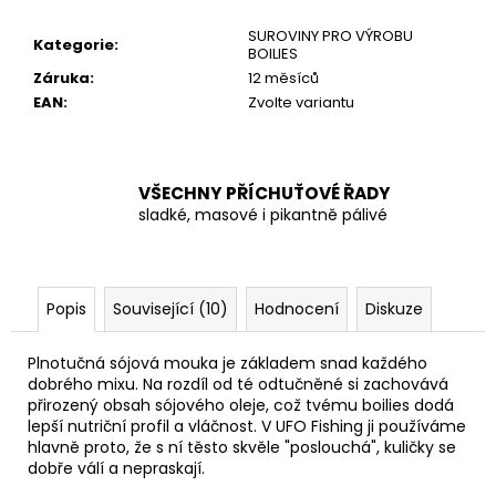
č
u
SUROVINY PRO VÝROBU
Kategorie
:
j
BOILIES
e
Záruka
:
12 měsíců
m
EAN
:
Zvolte variantu
e
VŠECHNY PŘÍCHUŤOVÉ ŘADY
sladké, masové i pikantně pálivé
Popis
Související (10)
Hodnocení
Diskuze
Plnotučná sójová mouka je základem snad každého
dobrého mixu. Na rozdíl od té odtučněné si zachovává
přirozený obsah sójového oleje, což tvému boilies dodá
lepší nutriční profil a vláčnost. V UFO Fishing ji používáme
hlavně proto, že s ní těsto skvěle "poslouchá", kuličky se
dobře válí a nepraskají.