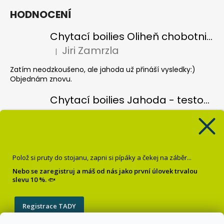
HODNOCENÍ
Chytací boilies Oliheň chobotnice - testovací balení
Jiri Zamrzla
|
Hodnocení produktu je 5 z 5 hvězdiček.
Zatím neodzkoušeno, ale jahoda už přináší vysledky:)
Objednám znovu.
Chytací boilies Jahoda - testovací balení
Jiri Zamrzla
|
Hodnocení produktu je 4 z 5 hvězdiček.
Koule hezky barevný, vůně nijak intenzivní, čekal bych více
pronikave vůně, velmi lehce vysušené, spíše vlhké, je vidět
že jsou čerstvé ale zatím odzkoušené pouze jednou a bez
Polož si pruty do stojanu, zapni si pípáky a čekej na záběr...
úspěchu, třeba se to poddá.
Nebo se zaregistruj a máš od nás jako první úlovek trvalou
slevu 10 %.
🐟
Pop up Banán
Krisztián Sebők
|
Hodnocení produktu je 5 z 5 hvězdiček.
Registrace TADY
Super