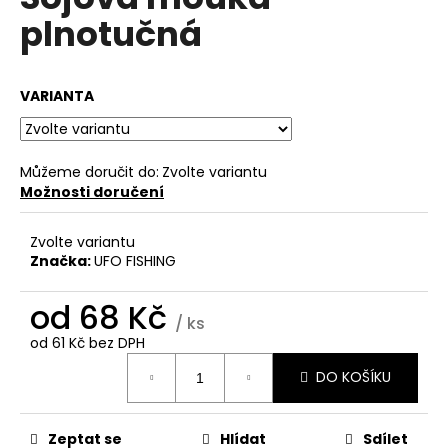
je
a
plnotučná
0,0
z
j
5
í
hvězdiček.
VARIANTA
t
?
Můžeme doručit do:
Zvolte variantu
Možnosti doručení
HLEDAT
Zvolte variantu
Značka:
UFO FISHING
od
68 Kč
D
/ ks
o
od
61 Kč
bez DPH
p
Měrná
DO KOŠÍKU
cena:
o
r
u
Zeptat se
Hlídat
Sdílet