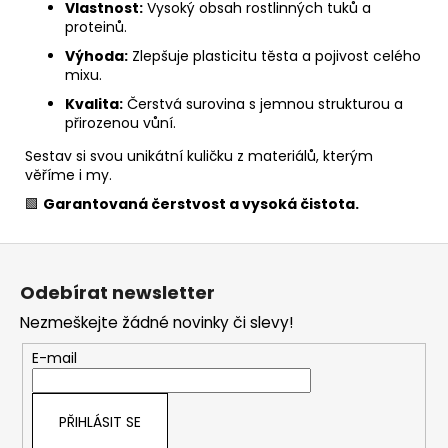
Vlastnost:
Vysoký obsah rostlinných tuků a
proteinů.
Výhoda:
Zlepšuje plasticitu těsta a pojivost celého
mixu.
Kvalita:
Čerstvá surovina s jemnou strukturou a
přirozenou vůní.
Sestav si svou unikátní kuličku z materiálů, kterým
věříme i my.
🟩
Garantovaná čerstvost a vysoká čistota.
Z
á
Odebírat newsletter
p
Nezmeškejte žádné novinky či slevy!
a
t
E-mail
í
PŘIHLÁSIT SE