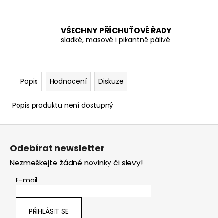
č
u
j
VŠECHNY PŘÍCHUŤOVÉ ŘADY
e
sladké, masové i pikantně pálivé
m
e
Popis
Hodnocení
Diskuze
Popis produktu není dostupný
Z
á
Odebírat newsletter
p
Nezmeškejte žádné novinky či slevy!
a
t
E-mail
í
PŘIHLÁSIT SE