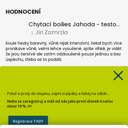
HODNOCENÍ
Chytací boilies Jahoda - testovací balení
Jiri Zamrzla
|
Hodnocení produktu je 4 z 5 hvězdiček.
Koule hezky barevný, vůně nijak intenzivní, čekal bych více
pronikave vůně, velmi lehce vysušené, spíše vlhké, je vidět
že jsou čerstvé ale zatím odzkoušené pouze jednou a bez
úspěchu, třeba se to poddá.
Pop up Banán
Krisztián Sebők
|
Hodnocení produktu je 5 z 5 hvězdiček.
Super
Polož si pruty do stojanu, zapni si pípáky a čekej na záběr...
Dipované boilies Oliheň chobotnice
Nebo se zaregistruj a máš od nás jako první úlovek trvalou
slevu 10 %.
🐟
Milan Reichel
|
Hodnocení produktu je 5 z 5 hvězdiček.
Tento výrobek mě nezklamal. Při lovu jsem měl velmi
Registrace TADY
časté záběry.