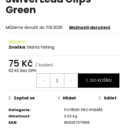
je
a
Green
0,0
z
j
5
í
hvězdiček.
Můžeme doručit do:
11.8.2026
Možnosti doručení
t
?
Skladem
Značka:
Giants Fishing
75 Kč
/ balení
HLEDAT
62 Kč bez DPH
Měrná
DO KOŠÍKU
cena:
D
o
Zeptat se
Hlídat
Sdílet
p
o
Kategorie
:
POTŘEBY PRO RYBÁŘE
r
Hmotnost
:
0.02 kg
u
EAN
:
8592673711816