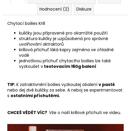
Hodnocení (2)
Diskuze
Chytací boilies Krill
kuličky jsou připravené pro okamžité použití
struktura kuličky je uzpůsobená pro správné
uvolňování aktraktorů
krillová příchuť láká kapry zejména ve chladné
vodě
jednotlivou příchuť chytacího boilies lze také
vyzkoušet v
testovacím 160g balení
TIP:
K zatraktivnění boilies vyzkoušej obalení
v pastě
nebo dej dvě kuličky za sebe. A neboj se experimentovat
s
ostatními příchutěmi.
CHCEŠ VĚDĚT VÍC?
Vše o naší krillové příchuti ve videu.