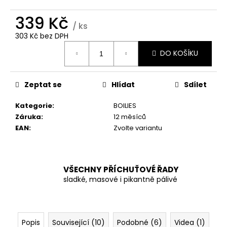
č
u
339 Kč
j
/ ks
e
303 Kč bez DPH
m
Měrná
DO KOŠÍKU
cena:
e
Zeptat se
Hlídat
Sdílet
Kategorie
:
BOILIES
Záruka
:
12 měsíců
EAN
:
Zvolte variantu
VŠECHNY PŘÍCHUŤOVÉ ŘADY
sladké, masové i pikantně pálivé
Popis
Související (10)
Podobné (6)
Videa (1)