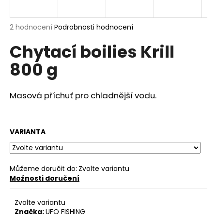
a
j
Průměrné
2 hodnocení
Podrobnosti hodnocení
í
hodnocení
Chytací boilies Krill
produktu
t
je
?
800 g
5,0
z
5
hvězdiček.
Masová příchuť pro chladnější vodu.
HLEDAT
VARIANTA
D
o
Můžeme doručit do:
Zvolte variantu
p
Možnosti doručení
o
r
Zvolte variantu
u
Značka:
UFO FISHING