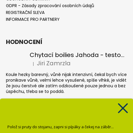
GDPR - Zásady zpracování osobních údajů
REGISTRAČNÍ SLEVA
INFORMACE PRO PARTNERY
HODNOCENÍ
Chytací boilies Jahoda - testovací balení
Jiri Zamrzla
|
Hodnocení produktu je 4 z 5 hvězdiček.
Koule hezky barevný, vůně nijak intenzivní, čekal bych více
pronikave vůně, velmi lehce vysušené, spíše vlhké, je vidět
že jsou čerstvé ale zatím odzkoušené pouze jednou a bez
úspěchu, třeba se to poddá.
Pop up Banán
Krisztián Sebők
|
Hodnocení produktu je 5 z 5 hvězdiček.
Super
Polož si pruty do stojanu, zapni si pípáky a čekej na záběr...