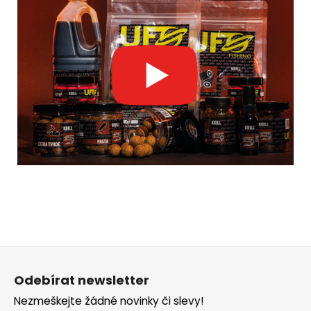
Z
á
Odebírat newsletter
p
Nezmeškejte žádné novinky či slevy!
a