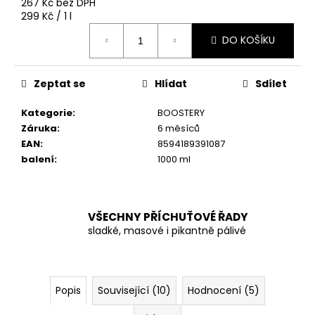
č
267 Kč bez DPH
u
Měrná
299 Kč / 1 l
cena:
j
DO KOŠÍKU
e
m
e
Zeptat se
Hlídat
Sdílet
Kategorie
:
BOOSTERY
Záruka
:
6 měsíců
EAN
:
8594189391087
balení
:
1000 ml
VŠECHNY PŘÍCHUŤOVÉ ŘADY
sladké, masové i pikantně pálivé
Popis
Související (10)
Hodnocení (5)