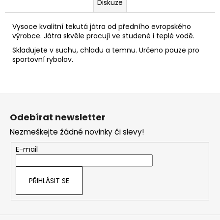
Diskuze
Vysoce kvalitní tekutá játra od předního evropského
výrobce. Játra skvěle pracují ve studené i teplé vodě.
Skladujete v suchu, chladu a temnu. Určeno pouze pro
sportovní rybolov.
Z
á
Odebírat newsletter
p
Nezmeškejte žádné novinky či slevy!
a
t
E-mail
í
PŘIHLÁSIT SE