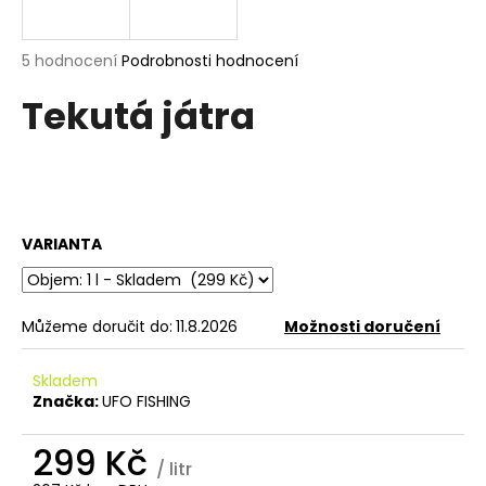
a
j
Průměrné
5 hodnocení
Podrobnosti hodnocení
í
hodnocení
Tekutá játra
produktu
t
je
?
5,0
z
5
hvězdiček.
VARIANTA
HLEDAT
Můžeme doručit do:
11.8.2026
Možnosti doručení
D
o
Skladem
p
Značka:
UFO FISHING
o
r
299 Kč
u
/ litr