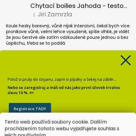
Chytací boilies Jahoda - testovací balení
Jiri Zamrzla
|
Hodnocení produktu je 4 z 5 hvězdiček.
Koule hezky barevný, vůně nijak intenzivní, čekal bych více
pronikave vůně, velmi lehce vysušené, spíše vlhké, je vidět
že jsou čerstvé ale zatím odzkoušené pouze jednou a bez
úspěchu, třeba se to poddá.
Pop up Banán
Krisztián Sebők
|
Hodnocení produktu je 5 z 5 hvězdiček.
Super
Polož si pruty do stojanu, zapni si pípáky a čekej na záběr...
Dipované boilies Oliheň chobotnice
Nebo se zaregistruj a máš od nás jako první úlovek trvalou
slevu 10 %.
🐟
Milan Reichel
|
Hodnocení produktu je 5 z 5 hvězdiček.
Tento výrobek mě nezklamal. Při lovu jsem měl velmi
Registrace TADY
časté záběry.
Tento web používá soubory cookie. Dalším
Zásady zpracování osobních údajů
procházením tohoto webu vyjadřujete souhlas s
jejich používáním.