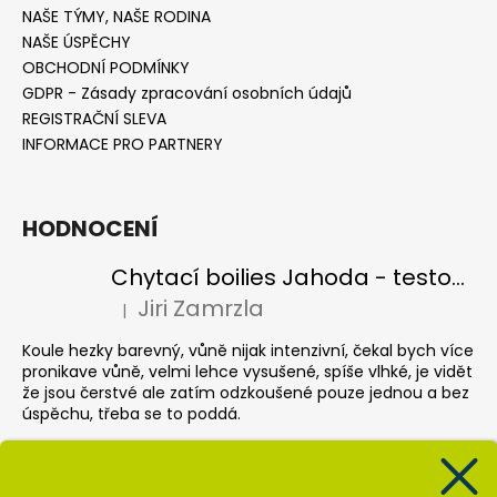
NAŠE TÝMY, NAŠE RODINA
NAŠE ÚSPĚCHY
OBCHODNÍ PODMÍNKY
GDPR - Zásady zpracování osobních údajů
REGISTRAČNÍ SLEVA
INFORMACE PRO PARTNERY
HODNOCENÍ
Chytací boilies Jahoda - testovací balení
Jiri Zamrzla
|
Hodnocení produktu je 4 z 5 hvězdiček.
Koule hezky barevný, vůně nijak intenzivní, čekal bych více
pronikave vůně, velmi lehce vysušené, spíše vlhké, je vidět
že jsou čerstvé ale zatím odzkoušené pouze jednou a bez
úspěchu, třeba se to poddá.
Pop up Banán
Krisztián Sebők
|