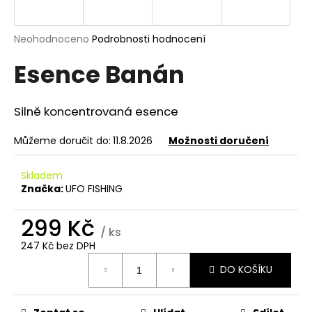
a
j
Průměrné
Neohodnoceno
Podrobnosti hodnocení
í
hodnocení
Esence Banán
produktu
t
je
?
0,0
z
Silně koncentrovaná esence
5
hvězdiček.
Můžeme doručit do:
11.8.2026
Možnosti doručení
HLEDAT
Skladem
Značka:
UFO FISHING
299 Kč
D
/ ks
o
247 Kč bez DPH
p
Měrná
o
DO KOŠÍKU
cena:
r
u