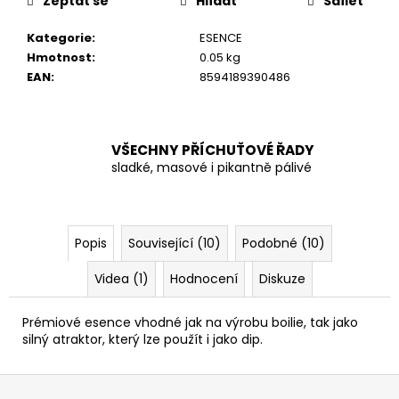
č
Zeptat se
Hlídat
Sdílet
u
Kategorie
:
ESENCE
j
Hmotnost
:
0.05 kg
e
EAN
:
8594189390486
m
e
VŠECHNY PŘÍCHUŤOVÉ ŘADY
sladké, masové i pikantně pálivé
Popis
Související (10)
Podobné (10)
Videa (1)
Hodnocení
Diskuze
Prémiové esence vhodné jak na výrobu boilie, tak jako
silný atraktor, který lze použít i jako dip.
Z