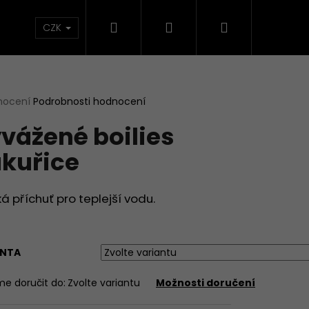
Hledat
Přihlášení
Nákupní
načky
CZK
košík
rné
nocení
Podrobnosti hodnocení
cení
vážené boilies
ktu
kuřice
ček.
á příchuť pro teplejší vodu.
ANTA
e doručit do:
Zvolte variantu
Možnosti doručení