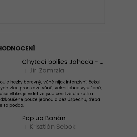
HODNOCENÍ
Chytací boilies Jahoda - testovací balení
Jiri Zamrzla
|
Hodnocení produktu je 4 z 5 hvězdiček.
oule hezky barevný, vůně nijak intenzivní, čekal
ych více pronikave vůně, velmi lehce vysušené,
píše vlhké, je vidět že jsou čerstvé ale zatím
dzkoušené pouze jednou a bez úspěchu, třeba
e to poddá.
Pop up Banán
Krisztián Sebők
|
Hodnocení produktu je 5 z 5 hvězdiček.