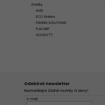
Značky
AVID
ECO Sinkers
FISHING SOLUTIONS
FLACARP
GOODY77
Z
á
Odebírat newsletter
p
Nezmeškejte žádné novinky či slevy!
a
t
E-mail