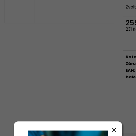
Zvol
25
231 
Měr
cena
Kate
Záru
EAN
:
bale