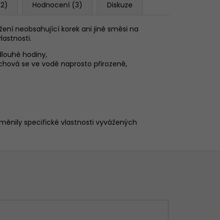
(2)
Hodnocení (3)
Diskuze
ožení neobsahující korek ani jiné směsi na
lastnosti.
 dlouhé hodiny,
 chová se ve vodě naprosto přirozeně,
měnily specifické vlastnosti vyvážených