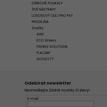
DÁRKOVÉ POUKAZY
ŽIVÉ NÁSTRAHY
LOSOSOVÝ OLEJ PRO PSY
PRODEJNA
Značky
AVID
ECO Sinkers
FISHING SOLUTIONS
FLACARP
GOODY77
Z
á
Odebírat newsletter
p
Nezmeškejte žádné novinky či slevy!
a
t
E-mail
í