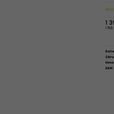
Skl
1 
1 15
Měr
cena
Kate
Záru
Hmo
EAN
: