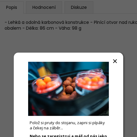
Popis
Hodnocení
Diskuze
- Lehká a odolná karbonová konstrukce - Plnící otvor nad r
obalem - Délka: 86 cm - Váha: 98 g
Polož si pruty do stojanu, zapni si pípáky
a čekej na záběr...
Nebo se zaregistruj a máš od nás jako