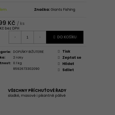
adem
Značka:
Giants Fishing
399 Kč
/ ks
6 Kč bez DPH
ná
DO KOŠÍKU
:
Tisk
gorie
:
DOPLŇKY BIŽUTERIE
ka
:
2 roky
Zeptat se
tnost
:
0.1 kg
Hlídat
8592673302090
Sdílet
VŠECHNY PŘÍCHUŤOVÉ ŘADY
sladké, masové i pikantně pálivé