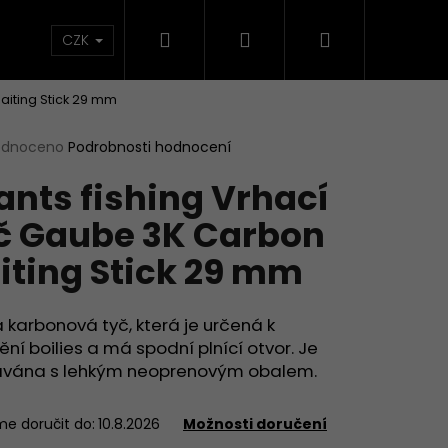
Hledat
Přihlášení
Nákupní
načky
CZK
aiting Stick 29 mm
košík
rné
odnoceno
Podrobnosti hodnocení
cení
ants fishing Vrhací
ktu
č Gaube 3K Carbon
iting Stick 29 mm
ček.
 karbonová tyč, která je určená k
ní boilies a má spodní plnící otvor. Je
vána s lehkým neoprenovým obalem.
e doručit do:
10.8.2026
Možnosti doručení