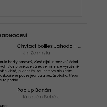
HODNOCENÍ
Chytací boilies Jahoda - testovací balení
Jiri Zamrzla
|
Hodnocení produktu je 4 z 5 hvězdiček.
oule hezky barevný, vůně nijak intenzivní, čekal
ych více pronikave vůně, velmi lehce vysušené,
píše vlhké, je vidět že jsou čerstvé ale zatím
dzkoušené pouze jednou a bez úspěchu, třeba
e to poddá.
Pop up Banán
Krisztián Sebők
|
Hodnocení produktu je 5 z 5 hvězdiček.
Super