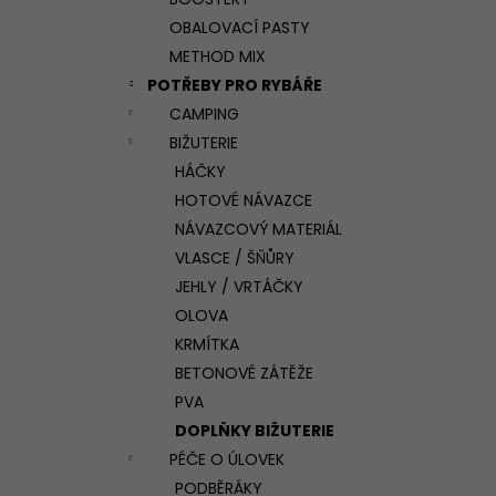
l
OBALOVACÍ PASTY
METHOD MIX
POTŘEBY PRO RYBÁŘE
CAMPING
BIŽUTERIE
HÁČKY
HOTOVÉ NÁVAZCE
NÁVAZCOVÝ MATERIÁL
VLASCE / ŠŇŮRY
JEHLY / VRTÁČKY
OLOVA
KRMÍTKA
BETONOVÉ ZÁTĚŽE
PVA
DOPLŇKY BIŽUTERIE
PÉČE O ÚLOVEK
PODBĚRÁKY