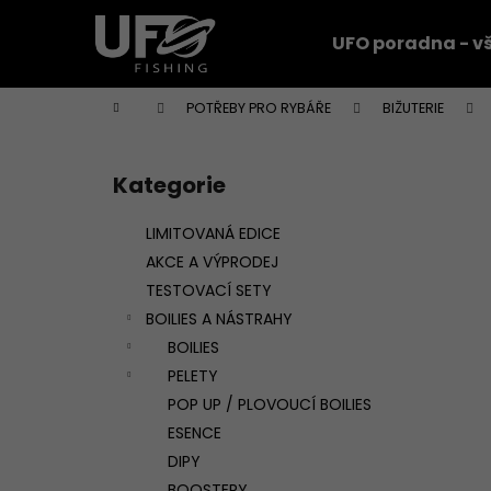
K
Přejít
na
o
UFO poradna - vš
obsah
Zpět
Zpět
š
do
do
í
Domů
POTŘEBY PRO RYBÁŘE
BIŽUTERIE
k
obchodu
obchodu
P
o
Kategorie
Přeskočit
s
kategorie
t
LIMITOVANÁ EDICE
r
AKCE A VÝPRODEJ
a
TESTOVACÍ SETY
n
BOILIES A NÁSTRAHY
n
BOILIES
í
PELETY
p
POP UP / PLOVOUCÍ BOILIES
a
ESENCE
n
DIPY
e
BOOSTERY