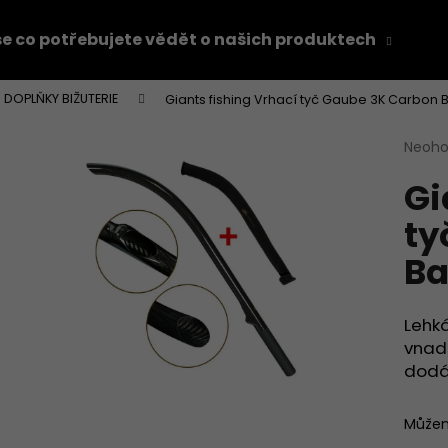
e co potřebujete vědět o našich produktech
Z
DOPLŇKY BIŽUTERIE
Giants fishing Vrhací tyč Gaube 3K Carbon B
Co potřebujete najít?
Průmě
Neoh
hodno
Gi
produ
HLEDAT
je
ty
0,0
z
Ba
5
Doporučujeme
hvězdi
Lehká
vnadě
dodá
Můžem