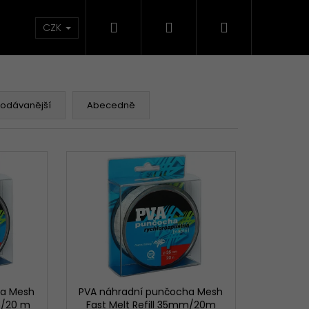
Hledat
Přihlášení
Nákupní
načky
CZK
košík
rodávanější
Abecedně
ha Mesh
PVA náhradní punčocha Mesh
mm/20 m
Fast Melt Refill 35mm/20m