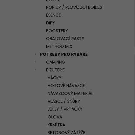
p
POP UP / PLOVOUCÍ BOILIES
a
ESENCE
n
DIPY
e
BOOSTERY
l
OBALOVACÍ PASTY
METHOD MIX
POTŘEBY PRO RYBÁŘE
CAMPING
BIŽUTERIE
HÁČKY
HOTOVÉ NÁVAZCE
NÁVAZCOVÝ MATERIÁL
VLASCE / ŠŇŮRY
JEHLY / VRTÁČKY
OLOVA
KRMÍTKA
BETONOVÉ ZÁTĚŽE