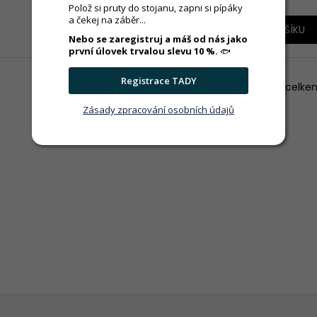
Polož si pruty do stojanu, zapni si pípáky
a čekej na záběr...
DO KOŠÍKU
DO KOŠÍKU
Nebo se zaregistruj a máš od nás jako
první úlovek trvalou slevu 10 %.
🐟
Registrace TADY
9
položek celke
O
v
Zásady zpracování osobních údajů
l
á
d
a
c
í
p
r
v
k
y
v
ý