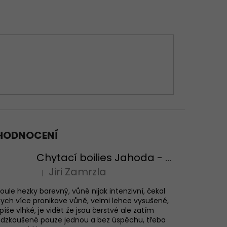
HODNOCENÍ
Chytací boilies Jahoda - testovací balení
Jiri Zamrzla
|
Hodnocení produktu je 4 z 5 hvězdiček.
oule hezky barevný, vůně nijak intenzivní, čekal
ych více pronikave vůně, velmi lehce vysušené,
píše vlhké, je vidět že jsou čerstvé ale zatím
dzkoušené pouze jednou a bez úspěchu, třeba