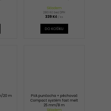
Skladem
280 Kč bez DPH
339 Kč
/ ks
DO KOŠÍKU
m/20 m
PVA punčocha + pěchovač
Compact systém fast melt
25 mm/8 m
Skladem