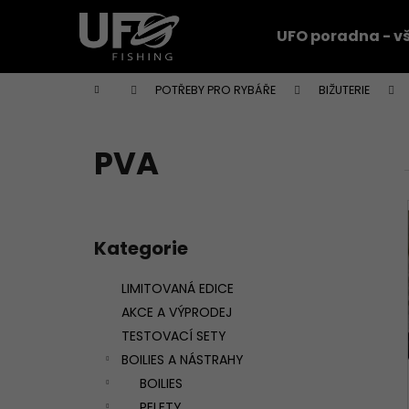
K
Přejít
na
o
UFO poradna - vš
obsah
Zpět
Zpět
š
do
do
í
Domů
POTŘEBY PRO RYBÁŘE
BIŽUTERIE
k
obchodu
obchodu
PVA
P
o
Kategorie
Přeskočit
s
kategorie
t
LIMITOVANÁ EDICE
r
AKCE A VÝPRODEJ
a
TESTOVACÍ SETY
n
BOILIES A NÁSTRAHY
n
BOILIES
í
PELETY