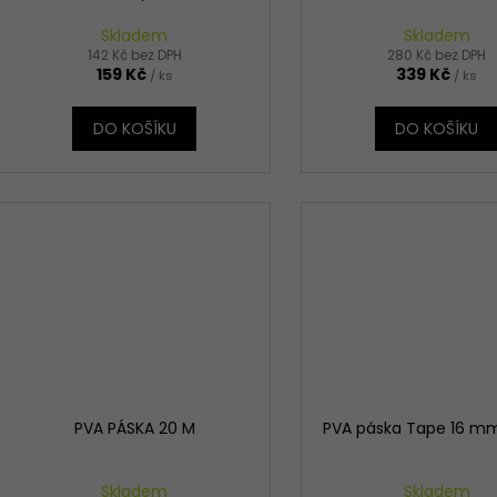
u
ů
k
Skladem
Skladem
t
142 Kč bez DPH
280 Kč bez DPH
159 Kč
339 Kč
/ ks
/ ks
ů
DO KOŠÍKU
DO KOŠÍKU
PVA PÁSKA 20 M
PVA páska Tape 16 m
Skladem
Skladem