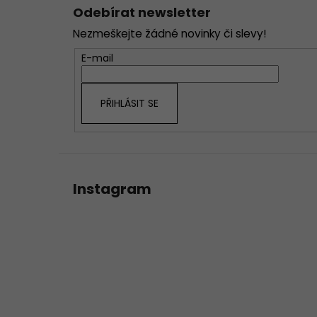
á
Odebírat newsletter
p
Nezmeškejte žádné novinky či slevy!
a
t
E-mail
í
PŘIHLÁSIT SE
Instagram