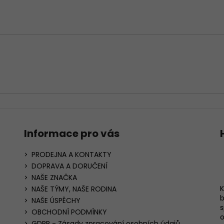
p
i
s
u
Informace pro vás
PRODEJNA A KONTAKTY
DOPRAVA A DORUČENÍ
NAŠE ZNAČKA
K
NAŠE TÝMY, NAŠE RODINA
b
NAŠE ÚSPĚCHY
s
OBCHODNÍ PODMÍNKY
o
GDPR - Zásady zpracování osobních údajů