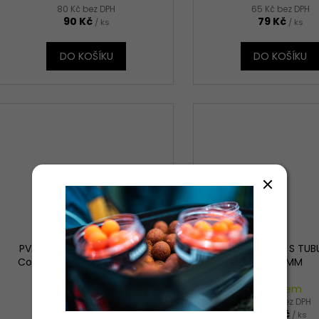
80 Kč bez DPH
65 Kč bez DPH
90 Kč
79 Kč
/ ks
/ ks
DO KOŠÍKU
DO KOŠÍKU
PVA punčocha + pěchovač
PVA PUNČOCHA S TUB
Compact systém fast melt
M/35 MM
35mm/8m
Skladem
Skladem
164 Kč bez DPH
222 Kč bez DPH
199 Kč
249 Kč
/ ks
/ ks