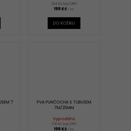
164 Kč bez DPH
199 Kč
/ ks
DO KOŠÍKU
USEM 7
PVA PUNČOCHA S TUBUSEM
7M/25MM
Vyprodáno
178 Kč bez DPH
199 Kč
/ ks