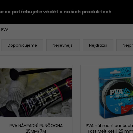
e co potřebujete vědět o našich produktech
Z
PVA
Co potřebujete najít?
Ř
a
Doporučujeme
Nejlevnější
Nejdražší
Nejp
z
HLEDAT
e
V
n
ý
í
p
Doporučujeme
p
i
r
s
o
p
d
r
u
o
k
d
PVA NÁHRADNÍ PUNČOCHA
PVA náhradní punčoc
t
25MM/7M
Fast Melt Refill 25 