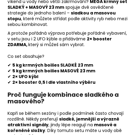
víkend u vody nebo větší zakrmování?
MEGA krmný set
SLADKÝ + MASOVÝ 23 mm
spojuje dvě osvědčené
strategie do jednoho balení –
sladkou a masovou
stopu
, které můžete střídat podle aktivity ryb nebo mezi
sebou kombinovat.
A protože pořádná výprava potřebuje pořádné vybavení,
v setu jsou i 2 UFO kýble a přidáváme
2× booster
ZDARMA,
který si můžeš sám vybrat.
Co set obsahuje?
✔
5 kg krmných boilies SLADKÉ 23 mm
✔
5 kg krmných boilies MASOVÉ 23 mm
✔
2× UFO kýbl
✔
2×
booster 0,5 l dle vlastního výběru
Proč funguje kombinace sladkého a
masového?
Kapři se během sezóny i podle podmínek často chovají
rozdílně. Někdy preferují
sladké, jemnější a výrazně
atraktivní signály
, jindy lépe reagují na
masové a
kořeněné složky
. Díky tomuto setu máte u vody obě