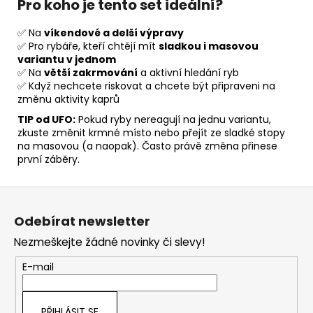
Pro koho je tento set ideální?
✅ Na
víkendové a delší výpravy
✅ Pro rybáře, kteří chtějí mít
sladkou i masovou
variantu v jednom
✅ Na
větší zakrmování
a aktivní hledání ryb
✅ Když nechcete riskovat a chcete být připraveni na
změnu aktivity kaprů
TIP od UFO:
Pokud ryby nereagují na jednu variantu,
zkuste změnit krmné místo nebo přejít ze sladké stopy
na masovou (a naopak). Často právě změna přinese
první záběry.
Z
á
Odebírat newsletter
p
Nezmeškejte žádné novinky či slevy!
a
t
E-mail
í
PŘIHLÁSIT SE