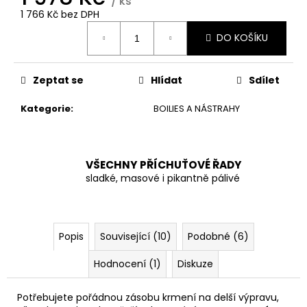
č
/ ks
1 766 Kč bez DPH
u
Měrná
j
DO KOŠÍKU
cena:
e
m
e
Zeptat se
Hlídat
Sdílet
Kategorie
:
BOILIES A NÁSTRAHY
VŠECHNY PŘÍCHUŤOVÉ ŘADY
sladké, masové i pikantně pálivé
Popis
Související (10)
Podobné (6)
Hodnocení (1)
Diskuze
Potřebujete pořádnou zásobu krmení na delší výpravu,