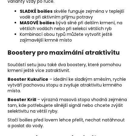
varianty vždy po ruce.
SLADKÉ boilies
skvěle funguje zejména v teplejší
vodě a při aktivním příjmu potravy
MASOVÉ boilies
bývá silné při delším krmení, na
větších vodách nebo při selekci větších ryb
Kombinací obou typů můžete vytvořit ještě
zajímavější krmné místo
Boostery pro maximální atraktivitu
Součástí setu jsou také dva boostery, které pomohou
krmení ještě více zatraktivnit.
Booster Kukuřice
– ideální ke sladkým směsím, rychle
vytváří pachovou stopu a zvyšuje atraktivitu krmného
místa.
Booster Krill
– výrazná masová stopa vhodná zejména
tam, kde potřebujete silnější signál nebo chcete zvýšit
selektivitu na větší ryby.
Stačí boilies před lovem lehce přelít, nechat natáhnout
a poslat do vody.