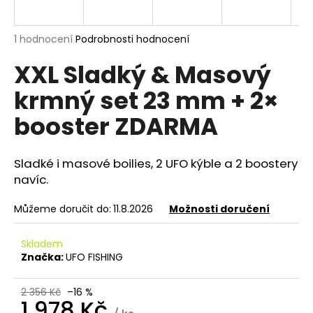
a
j
Průměrné
1 hodnocení
Podrobnosti hodnocení
í
hodnocení
XXL Sladký & Masový
produktu
t
je
?
krmný set 23 mm + 2×
5,0
z
booster ZDARMA
5
hvězdiček.
Sladké i masové boilies, 2 UFO kýble a 2 boostery
HLEDAT
navíc.
Můžeme doručit do:
11.8.2026
Možnosti doručení
D
o
Skladem
p
Značka:
UFO FISHING
o
r
2 356 Kč
–16 %
u
1 978 Kč