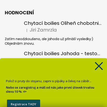
HODNOCENÍ
Chytací boilies Oliheň chobotnice - testovací balení
Jiri Zamrzla
|
Hodnocení produktu je 5 z 5 hvězdiček.
Zatím neodzkoušeno, ale jahoda už přináší vysledky:)
Objednám znovu.
Chytací boilies Jahoda - testovací balení
Jiri Zamrzla
|
Hodnocení produktu je 4 z 5 hvězdiček.
Koule hezky barevný, vůně nijak intenzivní, čekal bych více
pronikave vůně, velmi lehce vysušené, spíše vlhké, je vidět
že jsou čerstvé ale zatím odzkoušené pouze jednou a bez
Polož si pruty do stojanu, zapni si pípáky a čekej na záběr...
úspěchu, třeba se to poddá.
Nebo se zaregistruj a máš od nás jako první úlovek trvalou
slevu 10 %.
🐟
Pop up Banán
Krisztián Sebők
|
Hodnocení produktu je 5 z 5 hvězdiček.
Registrace TADY