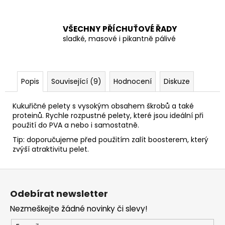
č
u
j
VŠECHNY PŘÍCHUŤOVÉ ŘADY
e
sladké, masové i pikantně pálivé
m
e
Popis
Související (9)
Hodnocení
Diskuze
Kukuřičné pelety s vysokým obsahem škrobů a také
proteinů. Rychle rozpustné pelety, které jsou ideální při
použití do PVA a nebo i samostatně.
Tip: doporučujeme před použitím zalít boosterem, který
zvýší atraktivitu pelet.
Z
á
Odebírat newsletter
p
Nezmeškejte žádné novinky či slevy!
a