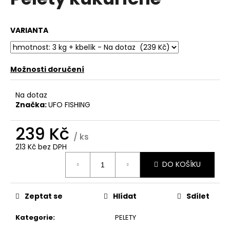
je
a
0,0
z
j
VARIANTA
5
í
hvězdiček.
t
?
Možnosti doručení
Na dotaz
Značka:
UFO FISHING
HLEDAT
239 Kč
/ ks
213 Kč bez DPH
Měrná
D
DO KOŠÍKU
cena:
o
p
o
Zeptat se
Hlídat
Sdílet
r
Kategorie
:
PELETY
u