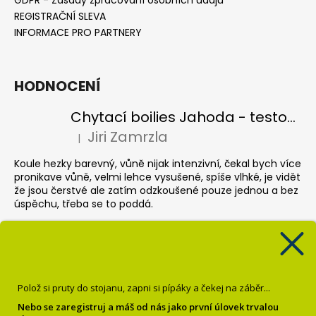
GDPR - Zásady zpracování osobních údajů
REGISTRAČNÍ SLEVA
INFORMACE PRO PARTNERY
HODNOCENÍ
Chytací boilies Jahoda - testovací balení
Jiri Zamrzla
|
Hodnocení produktu je 4 z 5 hvězdiček.
Koule hezky barevný, vůně nijak intenzivní, čekal bych více
pronikave vůně, velmi lehce vysušené, spíše vlhké, je vidět
že jsou čerstvé ale zatím odzkoušené pouze jednou a bez
úspěchu, třeba se to poddá.
Pop up Banán
Krisztián Sebők
|
Hodnocení produktu je 5 z 5 hvězdiček.
Super
Polož si pruty do stojanu, zapni si pípáky a čekej na záběr...
Dipované boilies Oliheň chobotnice
Nebo se zaregistruj a máš od nás jako první úlovek trvalou