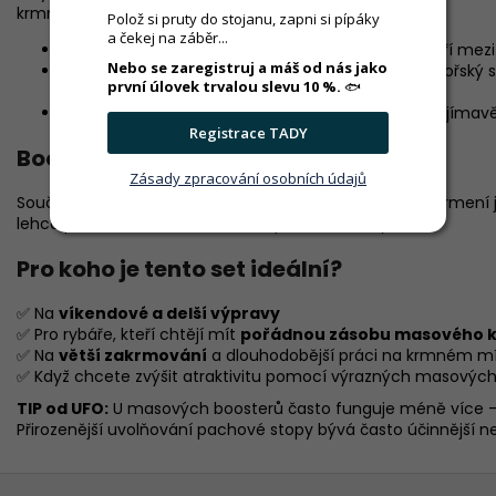
krmnému místu ještě větší atraktivitu:
Polož si pruty do stojanu, zapni si pípáky
a čekej na záběr...
Booster Krill
vytváří silnou masovou stopu a patří mezi
Nebo se zaregistruj a máš od nás jako
Booster Oliheň/Chobotnice
dodává výrazný mořský si
první úlovek trvalou slevu 10 %.
🐟
delším krmení
Kombinací obou příchutí můžete vytvořit ještě zajímavěj
Registrace TADY
Boostery pro maximální atraktivitu
Zásady zpracování osobních údajů
Součástí setu jsou také dva boostery, které pomohou krmení ješ
lehce přelít, nechat natáhnout a poslat do vody.
Pro koho je tento set ideální?
✅ Na
víkendové a delší výpravy
✅ Pro rybáře, kteří chtějí mít
pořádnou zásobu masového 
✅ Na
větší zakrmování
a dlouhodobější práci na krmném m
✅ Když chcete zvýšit atraktivitu pomocí výrazných masových
TIP od UFO:
U masových boosterů často funguje méně více – bo
Přirozenější uvolňování pachové stopy bývá často účinnější n