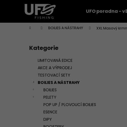
K
Přejít
na
o
UFO poradna - vš
obsah
Zpět
Zpět
š
do
do
í
Domů
BOILIES A NÁSTRAHY
XXL Masový krmn
k
obchodu
obchodu
P
o
Kategorie
Přeskočit
s
kategorie
t
LIMITOVANÁ EDICE
r
AKCE A VÝPRODEJ
a
TESTOVACÍ SETY
n
BOILIES A NÁSTRAHY
n
BOILIES
í
PELETY
p
POP UP / PLOVOUCÍ BOILIES
a
ESENCE
n
DIPY
e
BOOSTERY