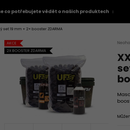
e co potřebujete vědět o našich produktech
Z
ý set 19 mm + 2× booster ZDARMA
Co potřebujete najít?
Průmě
Neoh
AKCE
hodno
2X BOOSTER ZDARMA
XX
produ
HLEDAT
je
se
0,0
z
bo
5
Doporučujeme
hvězdi
Masov
boost
Můžem