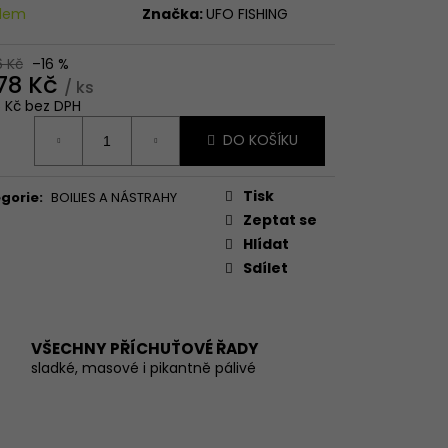
adem
Značka:
UFO FISHING
6 Kč
–16 %
978 Kč
/ ks
6 Kč bez DPH
ná
DO KOŠÍKU
:
Tisk
gorie
:
BOILIES A NÁSTRAHY
Zeptat se
Hlídat
Sdílet
VŠECHNY PŘÍCHUŤOVÉ ŘADY
sladké, masové i pikantně pálivé