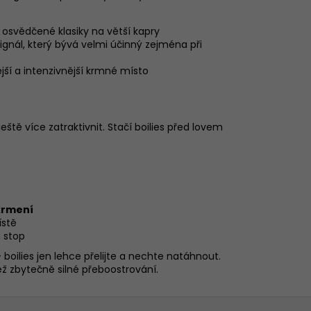
 osvědčené klasiky na větší kapry
gnál, který bývá velmi účinný zejména při
ší a intenzivnější krmné místo
tě více zatraktivnit. Stačí boilies před lovem
krmení
ístě
 stop
ilies jen lehce přelijte a nechte natáhnout.
ež zbytečně silné přeboostrování.