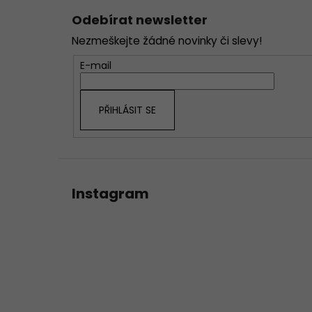
á
Odebírat newsletter
p
Nezmeškejte žádné novinky či slevy!
a
t
E-mail
í
PŘIHLÁSIT SE
Instagram