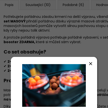
Popis
Související (10)
Podobné (6)
Hodno
Potřebujete pořádnou zásobu krmení na delší výpravu, víken
set MASOVÝ
přináší pořádnou dávku výrazné masové atrakti
masových boosterů pomůže vytvořit silnou pachovou stopu a zv
kdy ryby nejsou tolik aktivní.
A protože pořádná výprava potřebuje pořádné vybavení, v set
booster ZDARMA,
které si můžeš sám vybrat.
Co set obsahuje?
✔
2× 5 kg krmných boilies MASOVÉ 19 mm
✔
2× UFO kýbl
✔
2×
masový booster 0,5 l dle vlastního výběru
Proč funguje masová varianta?
Masové příchutě patří mezi stálice kaprařiny a často excelují v
potravní signál. Výborně fungují při
delším krmení, na větší
na větší ryby
.
Díky kombinaci dvou rozdílných masových boosterů můžete 