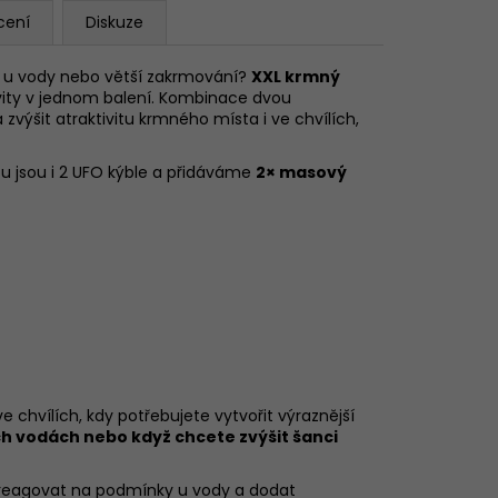
cení
Diskuze
d u vody nebo větší zakrmování?
XXL krmný
vity v jednom balení. Kombinace dvou
ýšit atraktivitu krmného místa i ve chvílích,
u jsou i 2 UFO kýble a přidáváme
2× masový
e chvílích, kdy potřebujete vytvořit výraznější
ch vodách nebo když chcete zvýšit šanci
reagovat na podmínky u vody a dodat