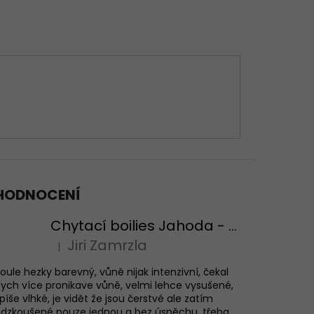
HODNOCENÍ
Chytací boilies Jahoda - testovací balení
Jiri Zamrzla
|
Hodnocení produktu je 4 z 5 hvězdiček.
oule hezky barevný, vůně nijak intenzivní, čekal
ych více pronikave vůně, velmi lehce vysušené,
píše vlhké, je vidět že jsou čerstvé ale zatím
dzkoušené pouze jednou a bez úspěchu, třeba