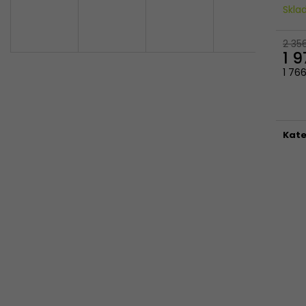
Skl
2 35
1 
1 76
Měr
cena
Kate