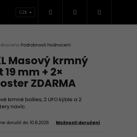
Hledat
Přihlášení
Nákupní
načky
CZK
košík
rné
odnoceno
Podrobnosti hodnocení
cení
L Masový krmný
ktu
t 19 mm + 2×
oster ZDARMA
ček.
é krmné boilies, 2 UFO kýble a 2
ery navíc.
e doručit do:
10.8.2026
Možnosti doručení