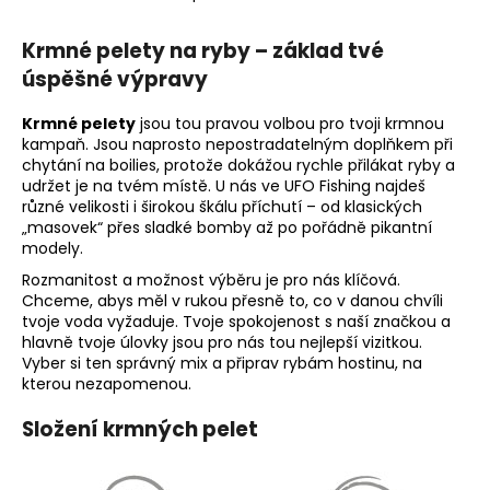
O
v
Krmné pelety na ryby – základ tvé
l
á
úspěšné výpravy
d
a
Krmné pelety
jsou tou pravou volbou pro tvoji krmnou
c
kampaň. Jsou naprosto nepostradatelným doplňkem při
chytání na boilies, protože dokážou rychle přilákat ryby a
í
udržet je na tvém místě. U nás ve UFO Fishing najdeš
p
různé velikosti i širokou škálu příchutí – od klasických
r
„masovek“ přes sladké bomby až po pořádně pikantní
v
modely.
k
Rozmanitost a možnost výběru je pro nás klíčová.
y
Chceme, abys měl v rukou přesně to, co v danou chvíli
v
tvoje voda vyžaduje. Tvoje spokojenost s naší značkou a
ý
hlavně tvoje úlovky jsou pro nás tou nejlepší vizitkou.
p
Vyber si ten správný mix a připrav rybám hostinu, na
kterou nezapomenou.
i
s
Složení krmných pelet
u