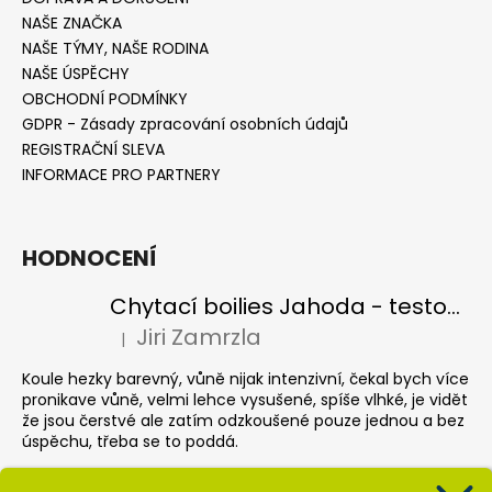
NAŠE ZNAČKA
NAŠE TÝMY, NAŠE RODINA
NAŠE ÚSPĚCHY
OBCHODNÍ PODMÍNKY
GDPR - Zásady zpracování osobních údajů
REGISTRAČNÍ SLEVA
INFORMACE PRO PARTNERY
HODNOCENÍ
Chytací boilies Jahoda - testovací balení
Jiri Zamrzla
|
Hodnocení produktu je 4 z 5 hvězdiček.
Koule hezky barevný, vůně nijak intenzivní, čekal bych více
pronikave vůně, velmi lehce vysušené, spíše vlhké, je vidět
že jsou čerstvé ale zatím odzkoušené pouze jednou a bez
úspěchu, třeba se to poddá.
Pop up Banán