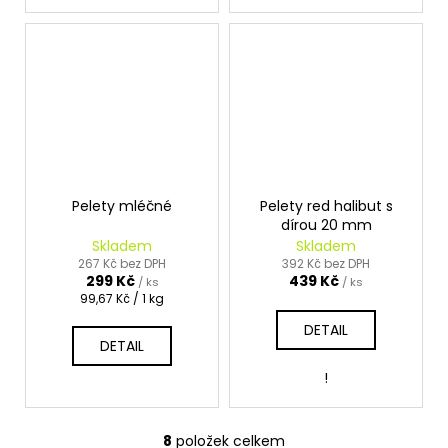
Pelety mléčné
Pelety red halibut s
dírou 20 mm
Skladem
Skladem
267 Kč bez DPH
392 Kč bez DPH
299 Kč
439 Kč
/ ks
/ ks
Měrná
99,67 Kč / 1 kg
cena:
DETAIL
DETAIL
!
8
položek celkem