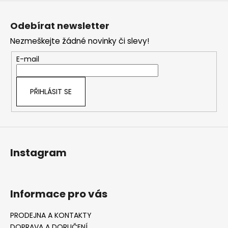
Z
á
Odebírat newsletter
p
Nezmeškejte žádné novinky či slevy!
a
t
E-mail
í
PŘIHLÁSIT SE
Instagram
Informace pro vás
PRODEJNA A KONTAKTY
DOPRAVA A DORUČENÍ