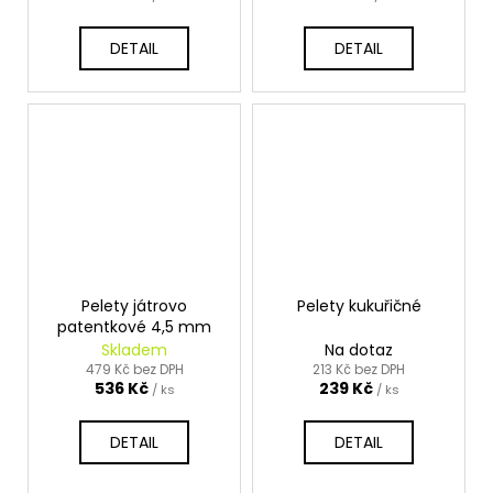
č
u
j
DETAIL
DETAIL
e
m
e
Pelety játrovo
Pelety kukuřičné
patentkové 4,5 mm
Skladem
Na dotaz
479 Kč bez DPH
213 Kč bez DPH
536 Kč
239 Kč
/ ks
/ ks
DETAIL
DETAIL