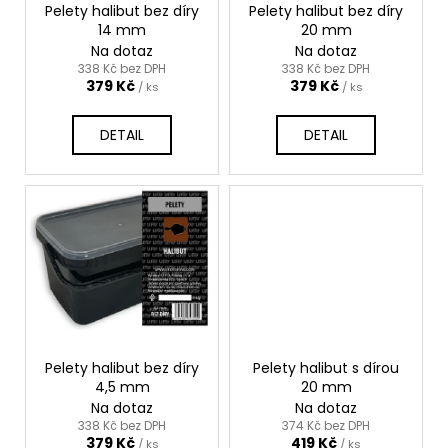
o
Pelety halibut bez díry
Pelety halibut bez díry
t
a
14 mm
20 mm
d
ů
j
Na dotaz
Na dotaz
u
338 Kč bez DPH
338 Kč bez DPH
í
379 Kč
379 Kč
k
/ ks
/ ks
t
t
?
DETAIL
DETAIL
ů
HLEDAT
D
o
p
Pelety halibut bez díry
Pelety halibut s dírou
o
4,5 mm
20 mm
r
Na dotaz
Na dotaz
u
338 Kč bez DPH
374 Kč bez DPH
379 Kč
419 Kč
/ ks
/ ks